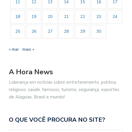
11
12
13
14
15
16
17
18
19
20
21
22
23
24
25
26
27
28
29
30
« mar
maio »
A Hora News
Liderança em notícias sobre entretenimento, politica,
religioso, saúde, famosos, turismo, segurança, esportes
de Alagoas, Brasil e mundo!
O QUE VOCÊ PROCURA NO SITE?