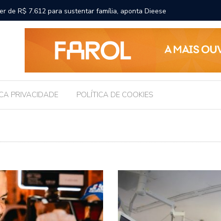
participa de convenção que oficializa candidaturas de Renan
Chico Fi
an Calheiros ao Senado
ICA PRIVACIDADE
POLÍTICA DE COOKIES