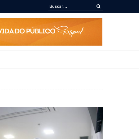
lho vai disputar o mandato de deputado federal nas eleições 2026