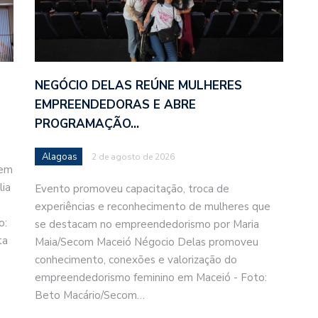
NEGÓCIO DELAS REÚNE MULHERES
EMPREENDEDORAS E ABRE
PROGRAMAÇÃO…
Alagoas
2 de agosto de 2026
gem
lia
Evento promoveu capacitação, troca de
experiências e reconhecimento de mulheres que
o:
se destacam no empreendedorismo por Maria
ta
Maia/Secom Maceió Négocio Delas promoveu
conhecimento, conexões e valorização do
empreendedorismo feminino em Maceió - Foto:
Beto Macário/Secom…