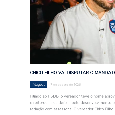
CHICO FILHO VAI DISPUTAR O MANDA
Alagoas
7 de agosto de 2026
Filiado ao PSDB, o vereador teve o nome aprov
e reiterou a sua defesa pelo desenvolvimento 
redação com assessoria O vereador Chico Filho