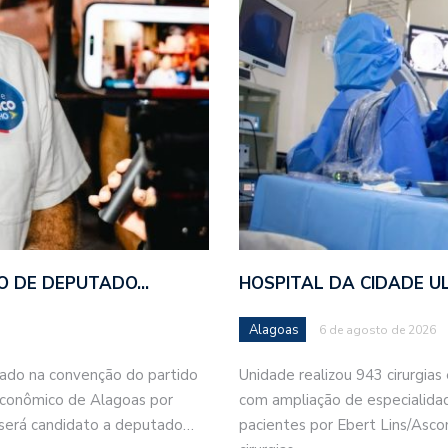
TO DE DEPUTADO…
HOSPITAL DA CIDADE U
Alagoas
6 de agosto de 2026
ado na convenção do partido
Unidade realizou 943 cirurgias
econômico de Alagoas por
com ampliação de especialida
 será candidato a deputado…
pacientes por Ebert Lins/Asc