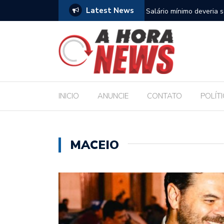
Latest News
para sustentar família, aponta Dieese
Deputado Sílvio Camelo 
Filho ao Governo e Ren
INICIO
ANUNCIE
CONTATO
POLÍT
MACEIO