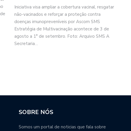
ho
Iniciativa visa ampliar a cobertura vacinal, resgatar
 de
não-vacinados e reforçar a proteção contra
doenças imunopreveníveis por Ascom SMS
Estratégia de Multivacinação acontece de 3 de
agosto a 1° de setembro. Foto: Arquivo SMS A
Secretaria…
SOBRE NÓS
Somos um portal de noticias que fala sobre