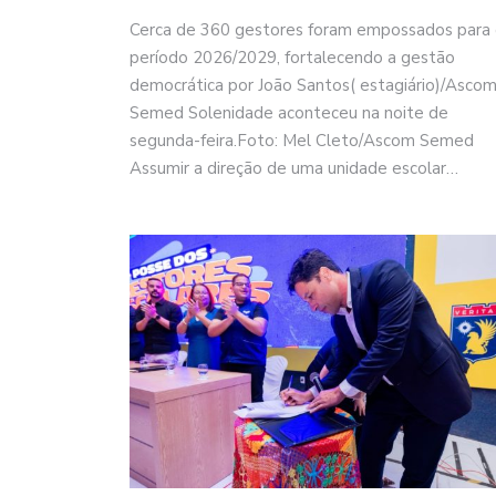
Cerca de 360 gestores foram empossados para
período 2026/2029, fortalecendo a gestão
democrática por João Santos( estagiário)/Asco
Semed Solenidade aconteceu na noite de
segunda-feira.Foto: Mel Cleto/Ascom Semed
Assumir a direção de uma unidade escolar…