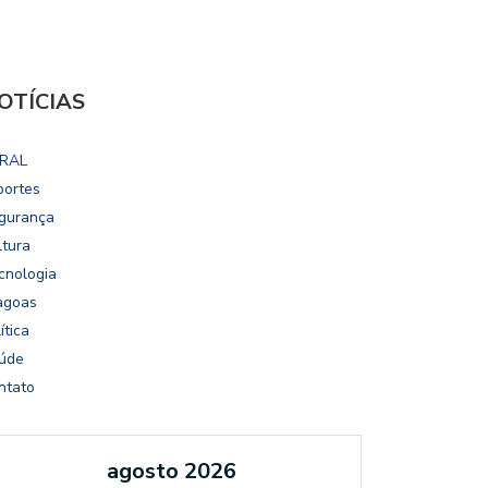
OTÍCIAS
RAL
portes
gurança
ltura
cnologia
agoas
ítica
úde
ntato
agosto 2026