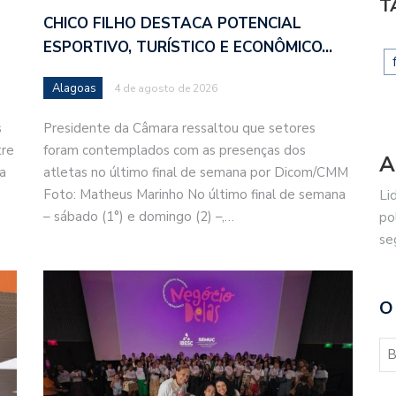
T
CHICO FILHO DESTACA POTENCIAL
ESPORTIVO, TURÍSTICO E ECONÔMICO…
Alagoas
4 de agosto de 2026
s
Presidente da Câmara ressaltou que setores
tre
foram contemplados com as presenças dos
A
a
atletas no último final de semana por Dicom/CMM
Foto: Matheus Marinho No último final de semana
Li
– sábado (1°) e domingo (2) –,…
po
se
O