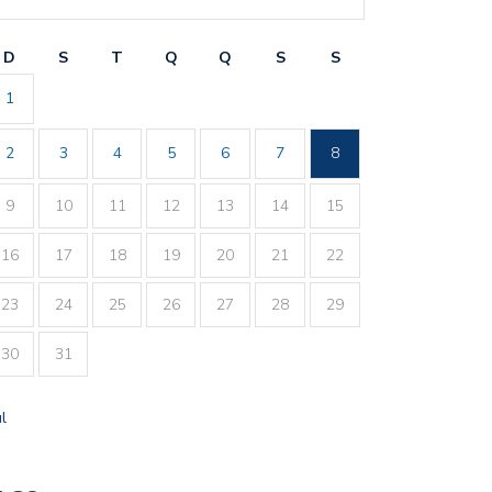
D
S
T
Q
Q
S
S
1
2
3
4
5
6
7
8
9
10
11
12
13
14
15
16
17
18
19
20
21
22
23
24
25
26
27
28
29
30
31
ul