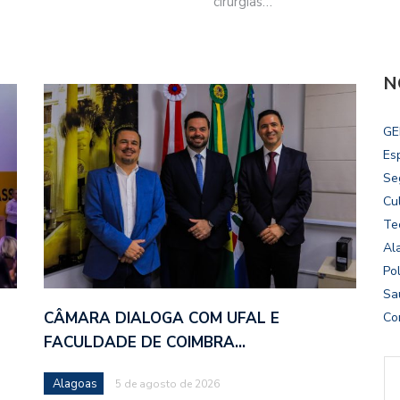
cirurgias…
N
GE
Es
Se
Cu
Te
Al
Pol
Sa
CÂMARA DIALOGA COM UFAL E
Co
FACULDADE DE COIMBRA…
Alagoas
5 de agosto de 2026