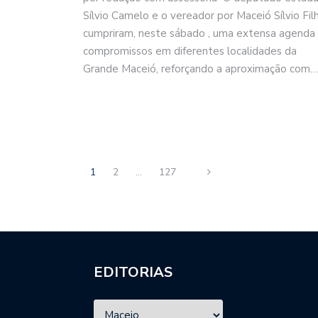
Sílvio Camelo e o vereador por Maceió Sílvio Fil
cumpriram, neste sábado , uma extensa agenda
compromissos em diferentes localidades da
Grande Maceió, reforçando a aproximação com…
1
2
…
127
EDITORIAS