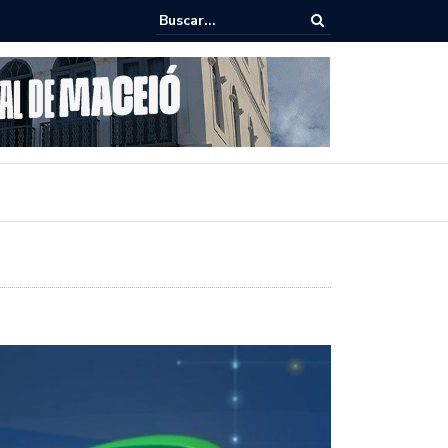
ho destaca potencial esportivo, turístico e econômico da Maratona
ional de Maceió