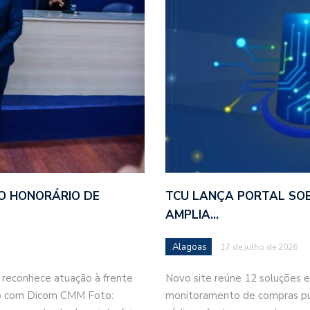
O HONORÁRIO DE
TCU LANÇA PORTAL SOBR
AMPLIA…
Alagoas
17 de julho de 2026
 reconhece atuação à frente
Novo site reúne 12 soluções
ão com Dicom CMM Foto:
monitoramento de compras púb