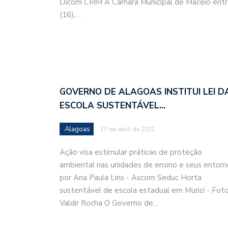
Dicom CMM A Câmara Municipal de Maceió entreg
(16),…
GOVERNO DE ALAGOAS INSTITUI LEI D
ESCOLA SUSTENTÁVEL…
Alagoas
17 de abril de 2021
Ação visa estimular práticas de proteção
ambiental nas unidades de ensino e seus entorn
por Ana Paula Lins - Ascom Seduc Horta
sustentável de escola estadual em Murici - Foto
Valdir Rocha O Governo de…