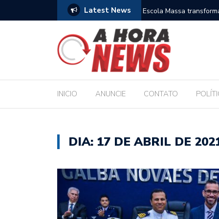
Latest News
es escolares e sanciona jornada de 30 horas
Escola Massa transform
pública de Maceió
INICIO
ANUNCIE
CONTATO
POLÍT
DIA:
17 DE ABRIL DE 202