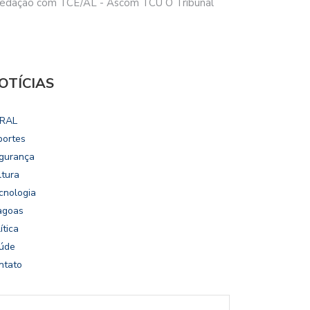
 redação com TCE/AL - Ascom TCU O Tribunal
OTÍCIAS
RAL
portes
gurança
ltura
cnologia
agoas
ítica
úde
ntato