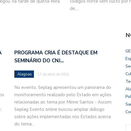
ou, na tarde de quinta-feira
códigos-fonte sem custo por
de…
N
GE
A
PROGRAMA CRIA É DESTAQUE EM
Es
SEMINÁRIO DO CNJ…
Se
Cu
Alagoas
17 de abril de 2021
Te
No evento, Seplag apresentou um panorama do
Al
os
monitoramento realizado pelo Estado em ações
Pol
relacionadas ao tema por Minne Santos - Ascom
Sa
:
Seplag Evento online buscou ampliar diálogo
Co
sobre ações implementadas nos Estados acerca
do tema…