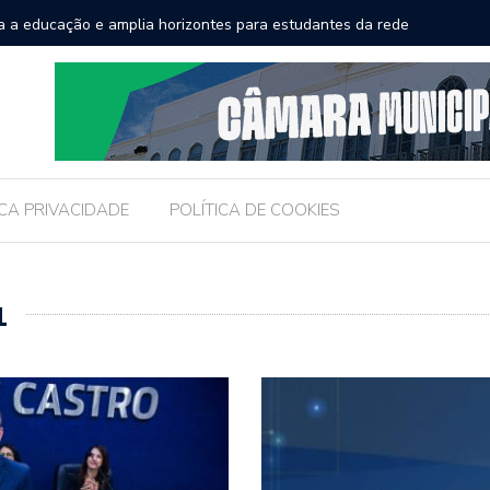
a a educação e amplia horizontes para estudantes da rede
Chico Fil
Internac
ICA PRIVACIDADE
POLÍTICA DE COOKIES
1