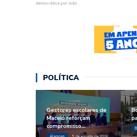
democrática por João
...
POLÍTICA
Gestores escolares de
B
Maceió reforçam
p
compromisso…
B
Alagoas
5 de agosto de 2026