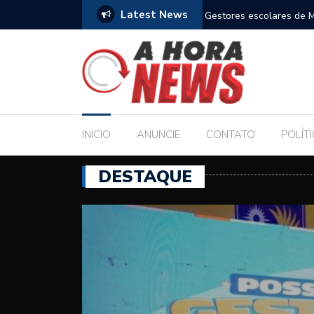
Latest News
m compromisso com a Educação durante posse
Bolsonaro pede ao STF p
INICIO
ANUNCIE
CONTATO
POLÍT
DESTAQUE