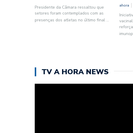
ahora
Presidente da Câmara ressaltou que
setores foram contemplados com as
Iniciat
presenças dos atletas no último final
...
vacinal
reforç
imunop
TV A HORA NEWS