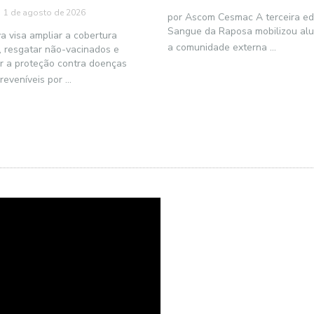
1 de agosto de 2026
por Ascom Cesmac A terceira ed
Sangue da Raposa mobilizou al
iva visa ampliar a cobertura
a comunidade externa
...
, resgatar não-vacinados e
ar a proteção contra doenças
reveníveis por
...