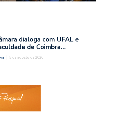
âmara dialoga com UFAL e
aculdade de Coimbra…
ora
5 de agosto de 2026