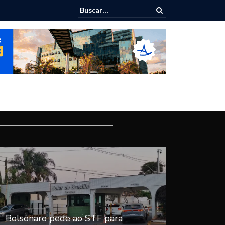
ialoga com UFAL e Faculdade de Coimbra sobre parcerias para Escola
vo
Bolsonaro pede ao STF para