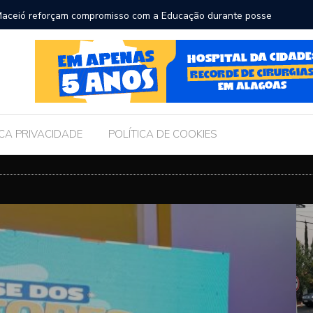
ara receber os filhos no Dia dos Pais
Câmara d
Legislati
ICA PRIVACIDADE
POLÍTICA DE COOKIES