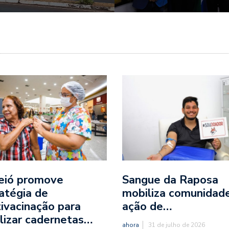
eió promove
Sangue da Raposa
atégia de
mobiliza comunidad
ivacinação para
ação de…
lizar cadernetas…
ahora
31 de julho de 2026