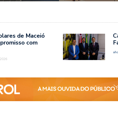
olares de Maceió
C
mpromisso com
F
ah
 2026