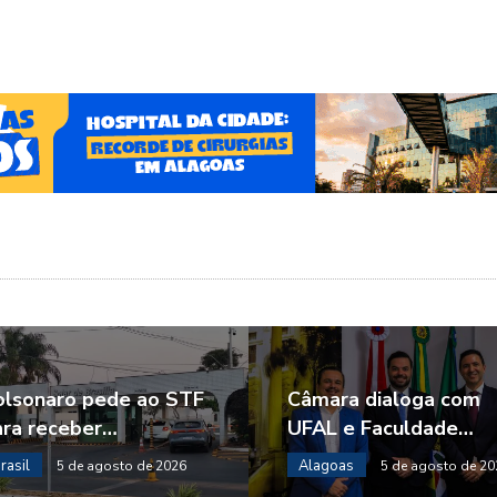
olsonaro pede ao STF
Câmara dialoga com
ara receber…
UFAL e Faculdade…
rasil
Alagoas
5 de agosto de 2026
5 de agosto de 20