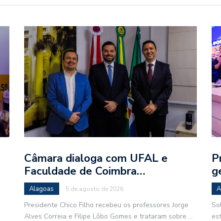
Câmara dialoga com UFAL e
P
Faculdade de Coimbra…
g
Alagoas
A
5 de agosto de 2026
Presidente Chico Filho recebeu os professores Jorge
So
Alves Correia e Filipe Lôbo Gomes e trataram sobre
...
es