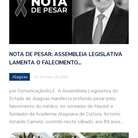
NOTA DE PESAR: ASSEMBLEIA LEGISLATIVA
LAMENTA O FALECIMENTO…
Alagoas
31 de maio de 2026
por Comunicação/ALE A Assembleia Legislativa do
Estado de Alagoas manifesta profundo pesar pelo
falecimento do médico, ex-vereador de Maceió e
fundador da Academia Alagoana de Cultura, Antonio
Arnaldo Camelo, ocorrido neste sábado, aos 84 anos.…