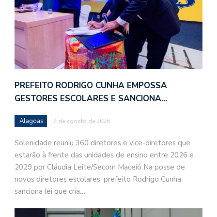
PREFEITO RODRIGO CUNHA EMPOSSA
GESTORES ESCOLARES E SANCIONA…
Alagoas
7 de agosto de 2026
Solenidade reuniu 360 diretores e vice-diretores que
estarão à frente das unidades de ensino entre 2026 e
2029 por Cláudia Leite/Secom Maceió Na posse de
novos diretores escolares, prefeito Rodrigo Cunha
sanciona lei que cria…