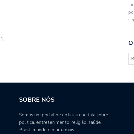
Li
po
se
21,
O
SOBRE NÓS
Somos um portal de noticias que fala sobre
politica, entretenimento, religião, saúde,
Brasil, mundo e muito mais.