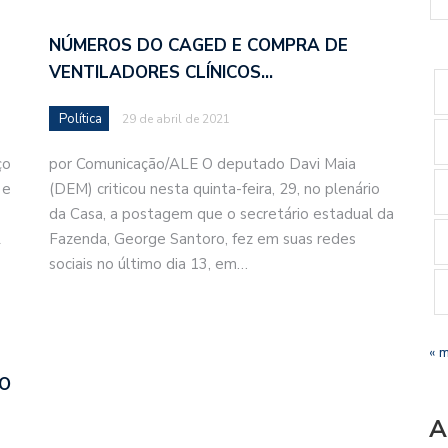
NÚMEROS DO CAGED E COMPRA DE
VENTILADORES CLÍNICOS…
Política
29 de abril de 2021
ço
por Comunicação/ALE O deputado Davi Maia
 e
(DEM) criticou nesta quinta-feira, 29, no plenário
da Casa, a postagem que o secretário estadual da
L
Fazenda, George Santoro, fez em suas redes
sociais no último dia 13, em…
« 
IO
A