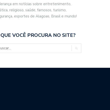
derança em notícias sobre entretenimento,
litica, religioso, saúde, famosos, turismo,
gurança, esportes de Alagoas, Brasil e mundo!
 QUE VOCÊ PROCURA NO SITE?