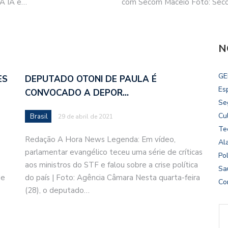
“A IA e…
com Secom Maceió Foto: Seco
N
GE
ES
DEPUTADO OTONI DE PAULA É
Es
CONVOCADO A DEPOR…
Se
Cu
Brasil
29 de abril de 2021
Te
Redação A Hora News Legenda: Em vídeo,
Al
parlamentar evangélico teceu uma série de críticas
Pol
aos ministros do STF e falou sobre a crise política
Sa
de
do país | Foto: Agência Câmara Nesta quarta-feira
Co
(28), o deputado…