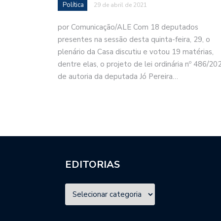
Política
29 de abril de 2021
por Comunicação/ALE Com 18 deputados
presentes na sessão desta quinta-feira, 29, o
plenário da Casa discutiu e votou 19 matérias,
dentre elas, o projeto de lei ordinária nº 486/20
de autoria da deputada Jó Pereira…
EDITORIAS