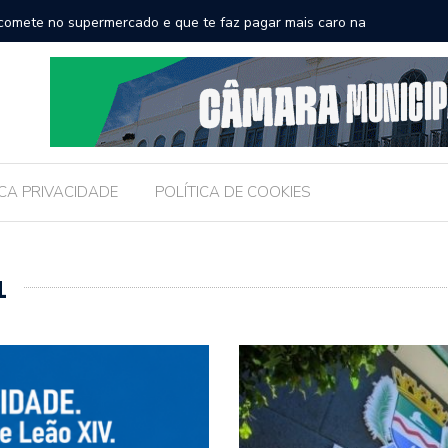
comete no supermercado e que te faz pagar mais caro na
Brasil r
ICA PRIVACIDADE
POLÍTICA DE COOKIES
1