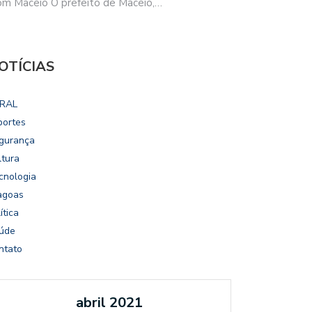
m Maceió O prefeito de Maceió,…
OTÍCIAS
RAL
portes
gurança
ltura
cnologia
agoas
ítica
úde
ntato
abril 2021