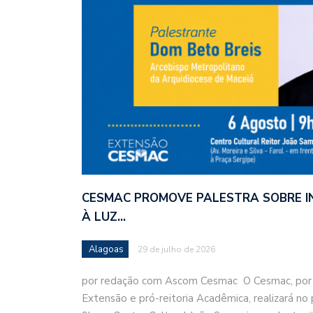
CESMAC PROMOVE PALESTRA SOBRE INT
À LUZ…
Alagoas
29 de julho de 2026
por redação com Ascom Cesmac O Cesmac, por
Extensão e pró-reitoria Acadêmica, realizará no