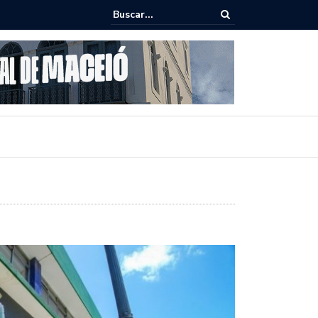
epudia revogação de visto de embaixadora nos EUA