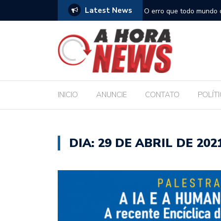
Latest News
, turístico e econômico da Maratona
O erro que todo mundo 
comida
INICIO
ANUNCIE
CONTATO
POLÍT
DIA:
29 DE ABRIL DE 202