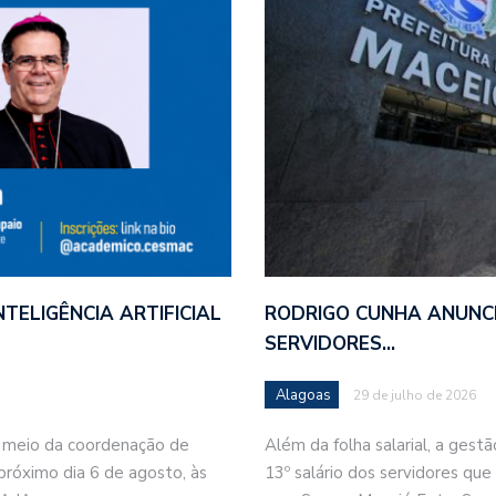
ELIGÊNCIA ARTIFICIAL
RODRIGO CUNHA ANUNC
SERVIDORES…
Alagoas
29 de julho de 2026
 meio da coordenação de
Além da folha salarial, a ge
 próximo dia 6 de agosto, às
13º salário dos servidores que