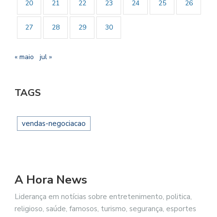
20
21
22
23
24
25
26
27
28
29
30
« maio
jul »
TAGS
vendas-negociacao
A Hora News
Liderança em notícias sobre entretenimento, politica,
religioso, saúde, famosos, turismo, segurança, esportes