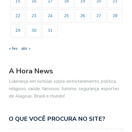
15
16
17
18
19
20
21
22
23
24
25
26
27
28
29
30
31
« fev
abr »
A Hora News
Liderança em notícias sobre entretenimento, politica,
religioso, saúde, famosos, turismo, segurança, esportes
de Alagoas, Brasil e mundo!
O QUE VOCÊ PROCURA NO SITE?