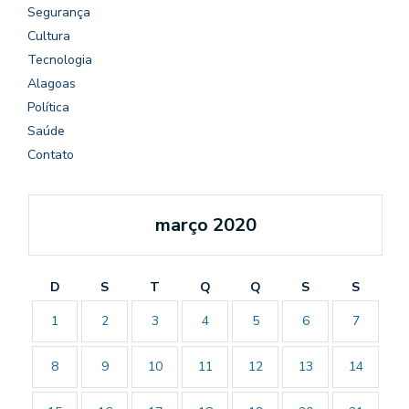
Segurança
Cultura
Tecnologia
Alagoas
Política
Saúde
Contato
março 2020
D
S
T
Q
Q
S
S
1
2
3
4
5
6
7
8
9
10
11
12
13
14