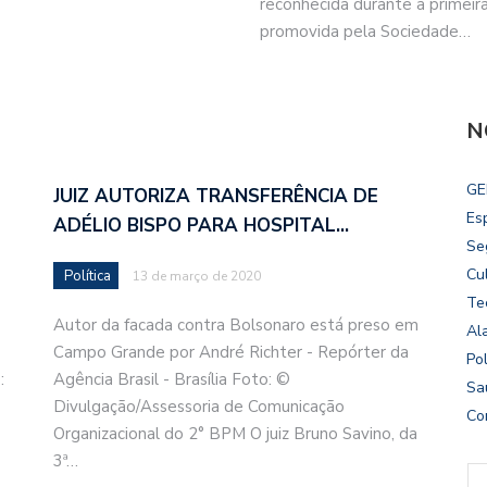
reconhecida durante a primeir
promovida pela Sociedade…
N
GE
JUIZ AUTORIZA TRANSFERÊNCIA DE
Es
ADÉLIO BISPO PARA HOSPITAL…
Se
Cu
Política
13 de março de 2020
Te
Autor da facada contra Bolsonaro está preso em
Al
Campo Grande por André Richter - Repórter da
Pol
:
Agência Brasil - Brasília Foto: ©
Sa
Divulgação/Assessoria de Comunicação
Co
Organizacional do 2° BPM O juiz Bruno Savino, da
3ª…