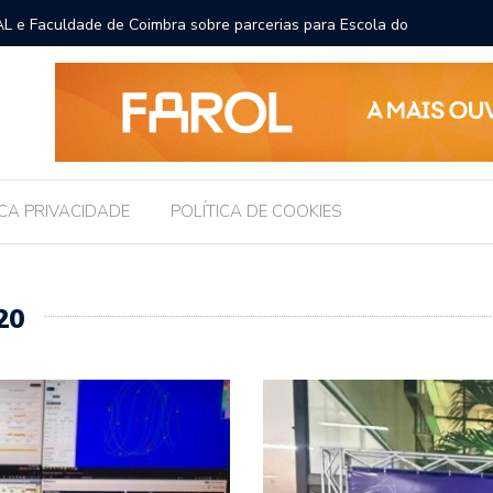
L e Faculdade de Coimbra sobre parcerias para Escola do
Prefeito
para pro
ICA PRIVACIDADE
POLÍTICA DE COOKIES
20