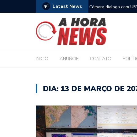
Latest News
filhos no Dia dos Pais
Câmara dialoga com UFA
Legislativo
INICIO
ANUNCIE
CONTATO
POLÍT
DIA:
13 DE MARÇO DE 20