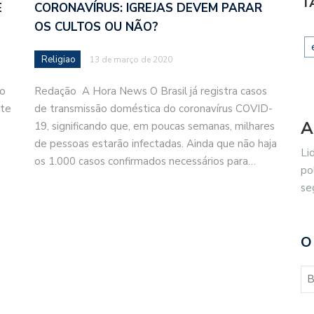
T
E
CORONAVÍRUS: IGREJAS DEVEM PARAR
OS CULTOS OU NÃO?
Religiao
13 de março de 2020
ho
Redação A Hora News O Brasil já registra casos
nte
de transmissão doméstica do coronavírus COVID-
A
19, significando que, em poucas semanas, milhares
de pessoas estarão infectadas. Ainda que não haja
Li
os 1.000 casos confirmados necessários para…
po
se
O