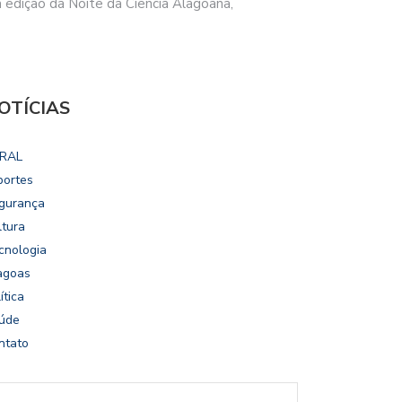
a edição da Noite da Ciência Alagoana,
OTÍCIAS
RAL
portes
gurança
ltura
cnologia
agoas
ítica
úde
ntato