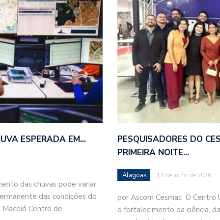
HUVA ESPERADA EM…
PESQUISADORES DO CE
PRIMEIRA NOITE…
Alagoas
13 de julho de 2026
mento das chuvas pode variar
permanente das condições do
por Ascom Cesmac O Centro Un
l Maceió Centro de
o fortalecimento da ciência, 