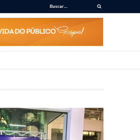
 Rodrigo Cunha empossa gestores escolares e sanciona jornada de 30 
fessores