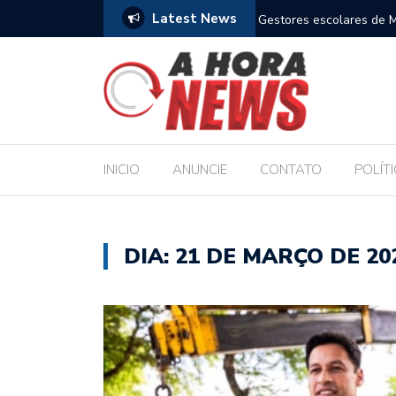
Latest News
orçam compromisso com a Educação durante posse
Bolsonaro pede ao S
INICIO
ANUNCIE
CONTATO
POLÍT
DIA:
21 DE MARÇO DE 20