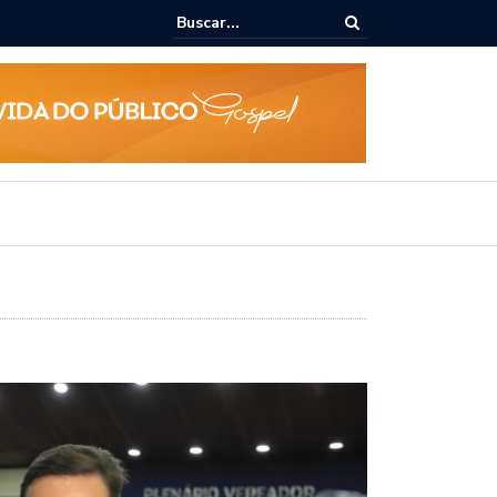
ra dialoga com UFAL e Faculdade de Coimbra sobre parcerias para Es
lativo