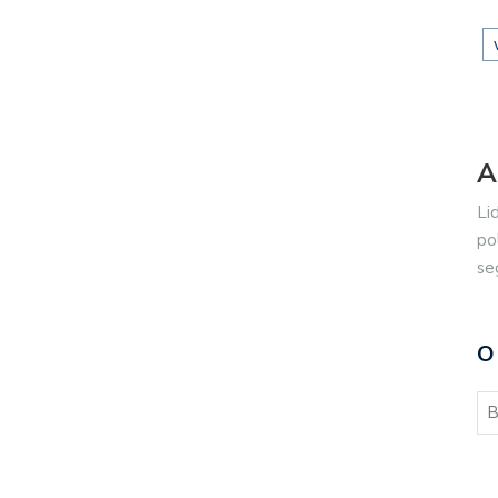
A
Li
po
se
O