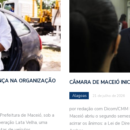
NÇA NA ORGANIZAÇÃO
CÂMARA DE MACEIÓ INI
Alagoas
21 de julho de 2026
por redação com Dicom/CMM 
refeitura de Maceió, sob a
Maceió abriu o segundo semes
Operação Lata Velha, uma
acirrar os ânimos: a Lei de Di
catas de veículos…