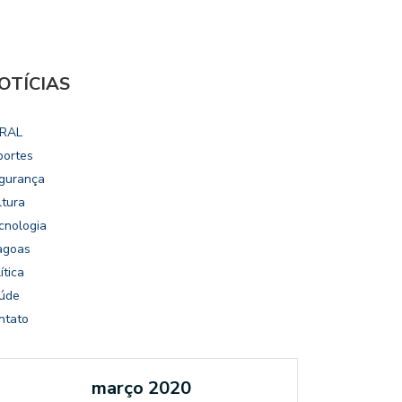
OTÍCIAS
RAL
portes
gurança
ltura
cnologia
agoas
ítica
úde
ntato
março 2020