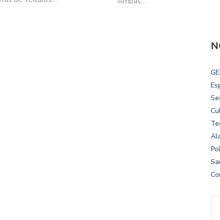
Ambas…
N
GE
Es
Se
Cu
Te
Al
Pol
Sa
Co