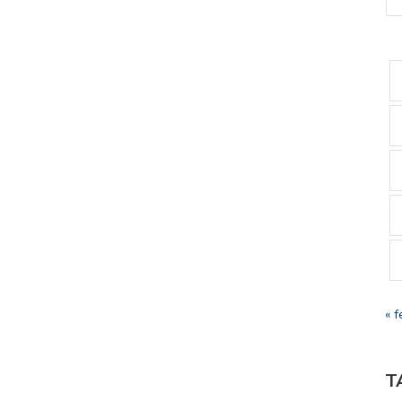
« f
T