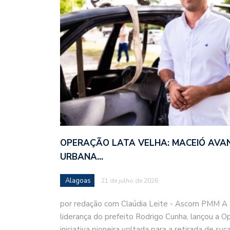
OPERAÇÃO LATA VELHA: MACEIÓ AVA
URBANA…
Alagoas
21 de julho de 2026
por redação com Claúdia Leite - Ascom PMM A P
liderança do prefeito Rodrigo Cunha, lançou a 
iniciativa pioneira voltada para a retirada de su