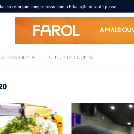
TF para receber os filhos no Dia dos Pais
Câma
Legis
ICA PRIVACIDADE
POLÍTICA DE COOKIES
20