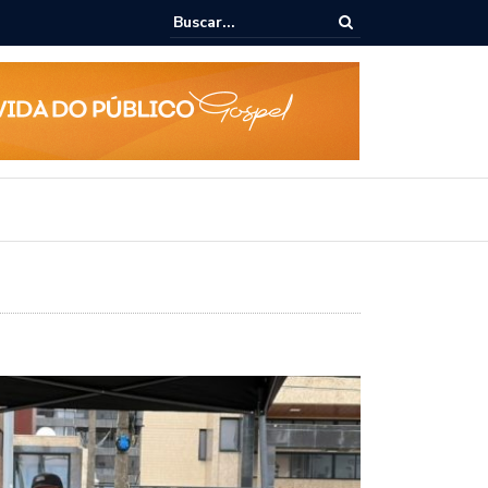
ialoga com UFAL e Faculdade de Coimbra sobre parcerias para Escola
vo