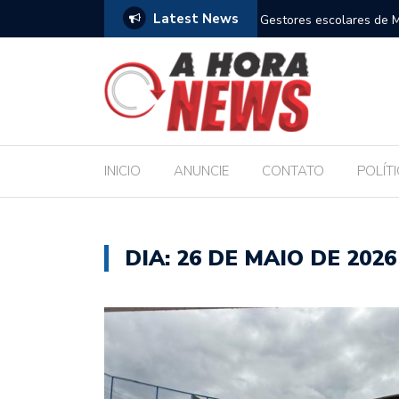
Latest News
m compromisso com a Educação durante posse
Bolsonaro pede ao STF p
INICIO
ANUNCIE
CONTATO
POLÍT
DIA:
26 DE MAIO DE 2026