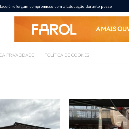
ara receber os filhos no Dia dos Pais
Câmara d
Legislati
ICA PRIVACIDADE
POLÍTICA DE COOKIES