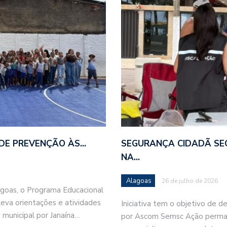
DE PREVENÇÃO ÀS…
SEGURANÇA CIDADÃ SE
NA…
Alagoas
26 de julho de 2026
lagoas, o Programa Educacional
leva orientações e atividades
Iniciativa tem o objetivo de d
 municipal por Janaína…
por Ascom Semsc Ação perman