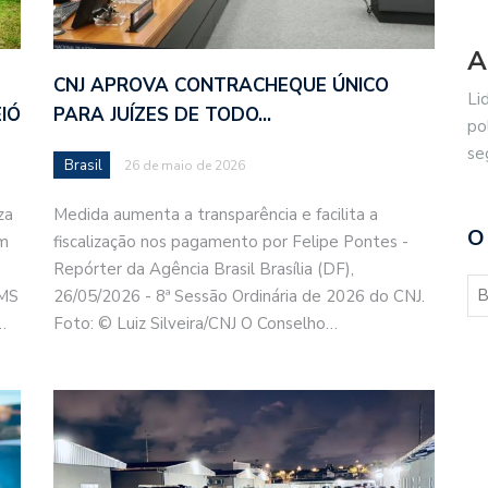
A
CNJ APROVA CONTRACHEQUE ÚNICO
Li
IÓ
PARA JUÍZES DE TODO…
po
se
Brasil
26 de maio de 2026
za
Medida aumenta a transparência e facilita a
O
om
fiscalização nos pagamento por Felipe Pontes -
Repórter da Agência Brasil Brasília (DF),
SMS
26/05/2026 - 8ª Sessão Ordinária de 2026 do CNJ.
…
Foto: © Luiz Silveira/CNJ O Conselho…