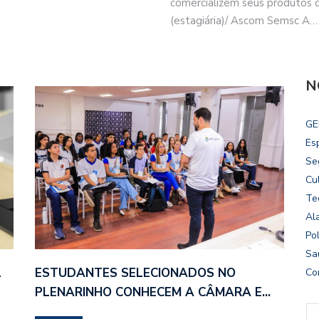
comercializem seus produtos d
(estagiária)/ Ascom Semsc A…
N
GE
Es
Se
Cu
Te
Al
Pol
Sa
L
ESTUDANTES SELECIONADOS NO
Co
PLENARINHO CONHECEM A CÂMARA E…