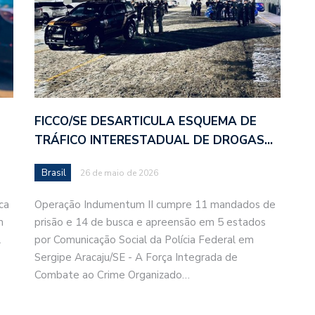
FICCO/SE DESARTICULA ESQUEMA DE
TRÁFICO INTERESTADUAL DE DROGAS…
Brasil
26 de maio de 2026
ca
Operação Indumentum II cumpre 11 mandados de
m
prisão e 14 de busca e apreensão em 5 estados
l
por Comunicação Social da Polícia Federal em
Sergipe Aracaju/SE - A Força Integrada de
Combate ao Crime Organizado…