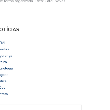
e forma organizada. Foto: Carol Neves
OTÍCIAS
RAL
portes
gurança
ltura
cnologia
agoas
ítica
úde
ntato