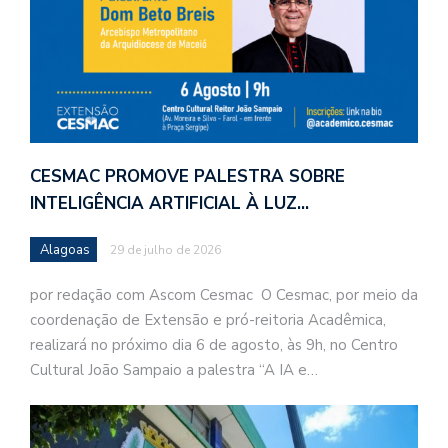
CESMAC PROMOVE PALESTRA SOBRE
INTELIGÊNCIA ARTIFICIAL À LUZ…
Alagoas
29 de julho de 2026
por redação com Ascom Cesmac O Cesmac, por meio da
coordenação de Extensão e pró-reitoria Acadêmica,
realizará no próximo dia 6 de agosto, às 9h, no Centro
Cultural João Sampaio a palestra “A IA e…