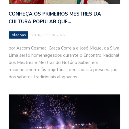
CONHEÇA OS PRIMEIROS MESTRES DA
CULTURA POPULAR QUE…
Alagoas
28 de junho de 2026
por Ascom Cesmac Graça Correia e José Miguel da Silva
Lima serão homenageados durante o Encontro Nacional
dos Mestres e Mestras do Notório Saber, em
reconhecimento às trajetórias dedicadas à preservação
dos saberes tradicionais alagoanos…