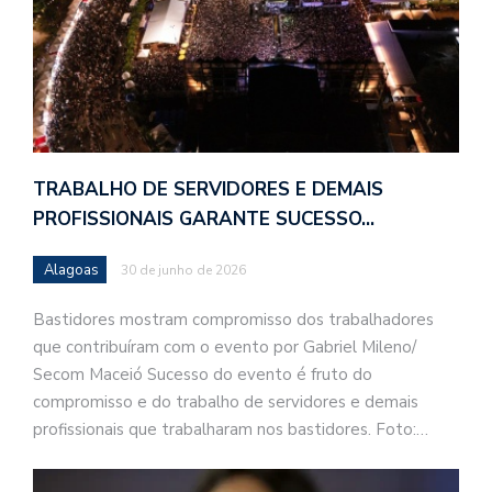
TRABALHO DE SERVIDORES E DEMAIS
PROFISSIONAIS GARANTE SUCESSO…
Alagoas
30 de junho de 2026
Bastidores mostram compromisso dos trabalhadores
que contribuíram com o evento por Gabriel Mileno/
Secom Maceió Sucesso do evento é fruto do
compromisso e do trabalho de servidores e demais
profissionais que trabalharam nos bastidores. Foto:…