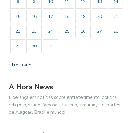
8
9
10
11
12
13
14
15
16
17
18
19
20
21
22
23
24
25
26
27
28
29
30
31
« fev
abr »
A Hora News
Liderança em notícias sobre entretenimento, politica,
religioso, saúde, famosos, turismo, segurança, esportes
de Alagoas, Brasil e mundo!