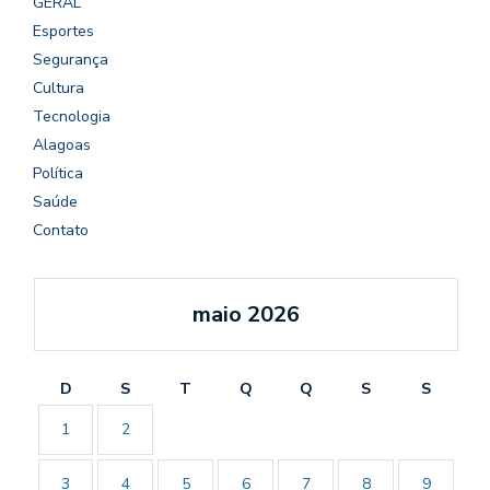
GERAL
Esportes
Segurança
Cultura
Tecnologia
Alagoas
Política
Saúde
Contato
maio 2026
D
S
T
Q
Q
S
S
1
2
3
4
5
6
7
8
9