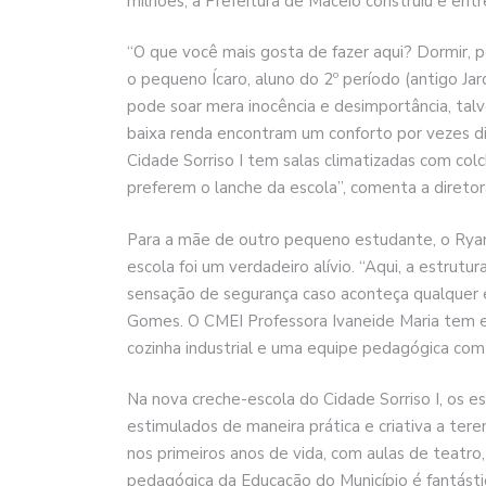
milhões, a Prefeitura de Maceió construiu e ent
“O que você mais gosta de fazer aqui? Dormir, 
o pequeno Ícaro, aluno do 2º período (antigo Jar
pode soar mera inocência e desimportância, talve
baixa renda encontram um conforto por vezes d
Cidade Sorriso I tem salas climatizadas com colc
preferem o lanche da escola”, comenta a diretor
Para a mãe de outro pequeno estudante, o Ryan
escola foi um verdadeiro alívio. “Aqui, a estrut
sensação de segurança caso aconteça qualquer 
Gomes. O CMEI Professora Ivaneide Maria tem e
cozinha industrial e uma equipe pedagógica com 
Na nova creche-escola do Cidade Sorriso I, os 
estimulados de maneira prática e criativa a te
nos primeiros anos de vida, com aulas de teatro,
pedagógica da Educação do Município é fantástic