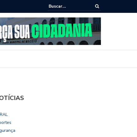
ho destaca potencial esportivo, turístico e econômico da Maratona
ional de Maceió
OTÍCIAS
RAL
portes
gurança