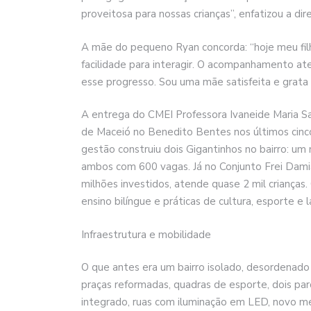
proveitosa para nossas crianças”, enfatizou a dir
A mãe do pequeno Ryan concorda: “hoje meu fil
facilidade para interagir. O acompanhamento at
esse progresso. Sou uma mãe satisfeita e grata
A entrega do CMEI Professora Ivaneide Maria Sa
de Maceió no Benedito Bentes nos últimos cinco 
gestão construiu dois Gigantinhos no bairro: um
ambos com 600 vagas. Já no Conjunto Frei Dami
milhões investidos, atende quase 2 mil criança
ensino bilíngue e práticas de cultura, esporte e l
Infraestrutura e mobilidade
O que antes era um bairro isolado, desordenado 
praças reformadas, quadras de esporte, dois par
integrado, ruas com iluminação em LED, novo m