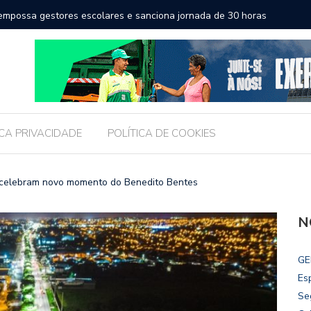
a a educação e amplia horizontes para estudantes da rede
Chico Fil
Internac
ICA PRIVACIDADE
POLÍTICA DE COOKIES
 celebram novo momento do Benedito Bentes
N
GE
Es
Se