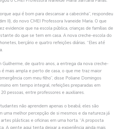
regou o CMEI Professora Ivaneide Maria Santana Farias.
porque aqui é bom para descansar a cabecinha”, respondeu
dim II), do novo CMEI Professora Ivaneide Maria. O que
z evidencie que na escola pública, crianças de famílias de
istante do que se tem em casa. A nova creche-escola do
honetes, berçário e quatro refeições diárias. “Eles até
a.
 Guilherme, de quatro anos, a entrega da nova creche-
ura é mais ampla e perto de casa, o que me traz maior
emergência com meu filho”, disse Poliane Domingos
nsino em tempo integral, refeições preparadas em
20 pessoas, entre professores e auxiliares.
estudantes não aprendem apenas o beabá; eles são
rem uma melhor percepção de si mesmos e da natureza já
 artes plásticas e oficinas em uma horta. “A proposta
a. A gente aqui tenta deixar a experiência ainda mais