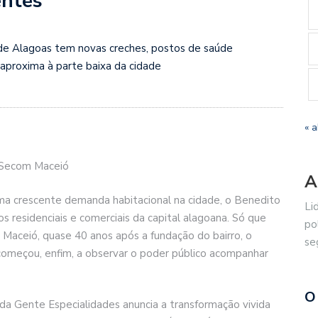
ntes
l de Alagoas tem novas creches, postos de saúde
aproxima à parte baixa da cidade
« a
 Secom Maceió
A
a crescente demanda habitacional na cidade, o Benedito
Li
 residenciais e comerciais da capital alagoana. Só que
po
e Maceió, quase 40 anos após a fundação do bairro, o
se
começou, enfim, a observar o poder público acompanhar
O
a Gente Especialidades anuncia a transformação vivida