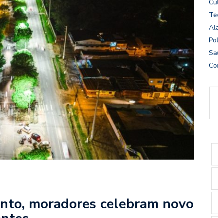
Cu
Te
Al
Pol
Sa
Co
nto, moradores celebram novo