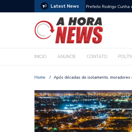
Latest News
es escolares e sanciona jornada de 30 horas
Escola Massa transform
pública de Maceió
INICIO
ANUNCIE
CONTATO
POLÍT
Home
/
Após décadas de isolamento, moradores