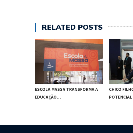
RELATED POSTS
O CUNHA
ESCOLA MASSA TRANSFORMA A
CHICO FILH
ES…
EDUCAÇÃO…
POTENCIAL