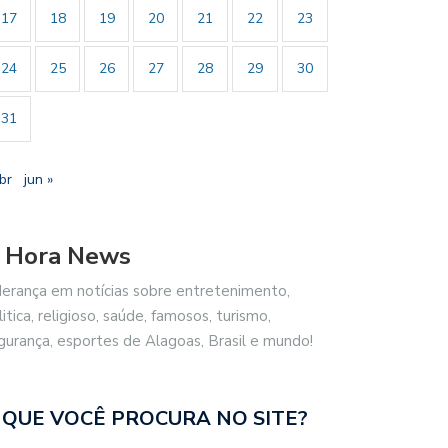
17
18
19
20
21
22
23
24
25
26
27
28
29
30
31
br
jun »
 Hora News
derança em notícias sobre entretenimento,
litica, religioso, saúde, famosos, turismo,
gurança, esportes de Alagoas, Brasil e mundo!
 QUE VOCÊ PROCURA NO SITE?