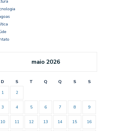
ltura
cnologia
agoas
ítica
úde
ntato
maio 2026
D
S
T
Q
Q
S
S
1
2
3
4
5
6
7
8
9
10
11
12
13
14
15
16