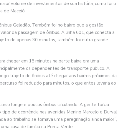
maior volume de investimentos de sua história, como foi o
ra de Maceió.
ônibus Geladão. Também foi no bairro que a gestão
o valor da passagem de ônibus. A linha 601, que conecta a
rajeto de apenas 30 minutos, também foi outra grande
para chegar em 15 minutos na parte baixa era uma
rincipalmente os dependentes de transporte público. A
ongo trajeto de ônibus até chegar aos bairros próximos da
percurso foi reduzido para minutos, o que antes levaria ao
curso longe e poucos ônibus circulando. A gente torcia
o tipo de ocorrência nas avenidas Menino Marcelo e Durval
ada ao trabalho se tornava uma peregrinação ainda maior”,
 uma casa de família na Ponta Verde.