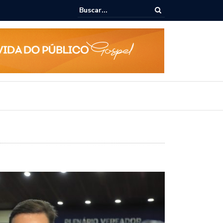
 Rodrigo Cunha empossa gestores escolares e sanciona jornada de 30 
fessores