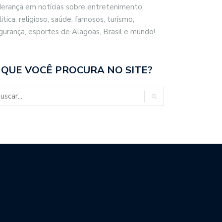
derança em notícias sobre entretenimento,
litica, religioso, saúde, famosos, turismo,
gurança, esportes de Alagoas, Brasil e mundo!
 QUE VOCÊ PROCURA NO SITE?