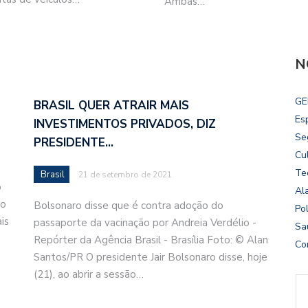
Ambas…
N
GE
BRASIL QUER ATRAIR MAIS
Es
INVESTIMENTOS PRIVADOS, DIZ
Se
PRESIDENTE…
Cu
Te
Brasil
21 de setembro de 2021
o
Al
no
Bolsonaro disse que é contra adoção do
Pol
is
passaporte da vacinação por Andreia Verdélio -
Sa
Repórter da Agência Brasil - Brasília Foto: © Alan
Co
Santos/PR O presidente Jair Bolsonaro disse, hoje
(21), ao abrir a sessão…