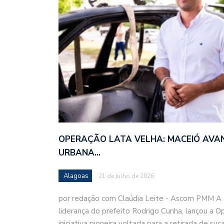
OPERAÇÃO LATA VELHA: MACEIÓ AVA
URBANA…
Alagoas
21 de julho de 2026
por redação com Claúdia Leite - Ascom PMM A P
liderança do prefeito Rodrigo Cunha, lançou a 
iniciativa pioneira voltada para a retirada de su