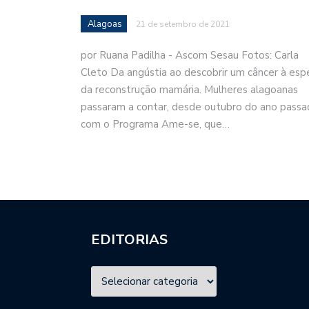
Alagoas
21 de setembro de 2021
por Ruana Padilha - Ascom Sesau Fotos: Carla
Cleto Da angústia ao descobrir um câncer à esp
da reconstrução mamária. Mulheres alagoanas
passaram a contar, desde outubro do ano passa
com o Programa Ame-se, que…
EDITORIAS