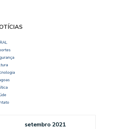
OTÍCIAS
RAL
portes
gurança
ltura
cnologia
agoas
ítica
úde
ntato
setembro 2021