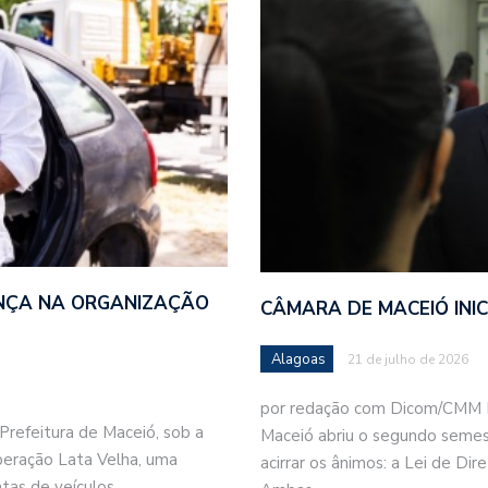
NÇA NA ORGANIZAÇÃO
CÂMARA DE MACEIÓ INI
Alagoas
21 de julho de 2026
por redação com Dicom/CMM 
refeitura de Maceió, sob a
Maceió abriu o segundo semes
Operação Lata Velha, uma
acirrar os ânimos: a Lei de Di
catas de veículos…