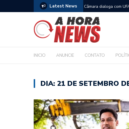
Latest News
filhos no Dia dos Pais
Câmara dialoga com UFA
Legislativo
INICIO
ANUNCIE
CONTATO
POLÍT
DIA:
21 DE SETEMBRO DE