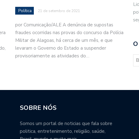
Li
Política
21 de setembro de 2021
po
se
por Comunicação/ALE A denúncia de supostas
era
fraudes ocorridas nas provas do concurso da Polícia
Militar de Alagoas, há cerca de um mês, e que
O
do,
levaram o Governo do Estado a suspender
provisoriamente as atividades do…
SOBRE NÓS
Somos um portal de noticias que fala sobre
politica, entretenimento, religião, saúde,