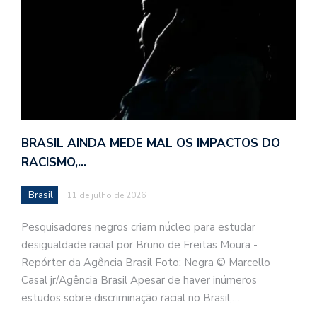
BRASIL AINDA MEDE MAL OS IMPACTOS DO
RACISMO,…
Brasil
11 de julho de 2026
Pesquisadores negros criam núcleo para estudar
desigualdade racial por Bruno de Freitas Moura -
Repórter da Agência Brasil Foto: Negra © Marcello
Casal jr/Agência Brasil Apesar de haver inúmeros
estudos sobre discriminação racial no Brasil,…