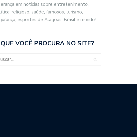
derança em notícias sobre entretenimento,
litica, religioso, saúde, famosos, turismo,
gurança, esportes de Alagoas, Brasil e mundo!
 QUE VOCÊ PROCURA NO SITE?