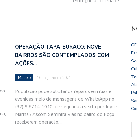
entregue à sociedade.…
N
GE
OPERAÇÃO TAPA-BURACO: NOVE
Es
BAIRROS SÃO CONTEMPLADOS COM
Se
AÇÕES…
Cu
Te
Maceio
16 de julho de 2021
Al
 da
População pode solicitar os reparos em ruas e
Pol
avenidas meio de mensagens de WhatsApp no
Sa
(82) 9 8714-1010, de segunda a sexta por Joyce
Co
ia,
Marina / Ascom Seminfra Vias no bairro do Poço
receberam operação…