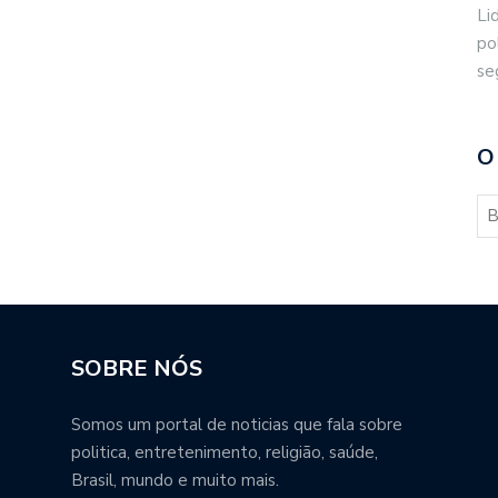
Li
po
se
O
SOBRE NÓS
Somos um portal de noticias que fala sobre
politica, entretenimento, religião, saúde,
Brasil, mundo e muito mais.