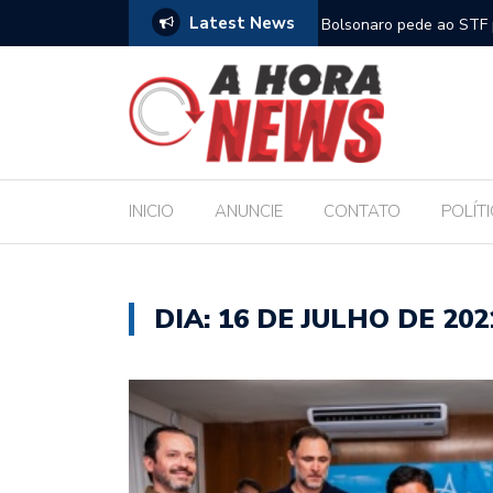
Latest News
m compromisso com a Educação durante posse
Bolsonaro pede ao STF p
INICIO
ANUNCIE
CONTATO
POLÍT
DIA:
16 DE JULHO DE 202