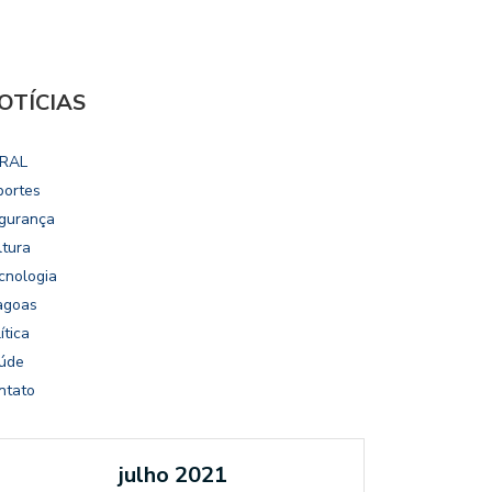
OTÍCIAS
RAL
portes
gurança
ltura
cnologia
agoas
ítica
úde
ntato
julho 2021