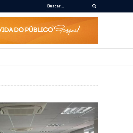
ialoga com UFAL e Faculdade de Coimbra sobre parcerias para Escola
vo