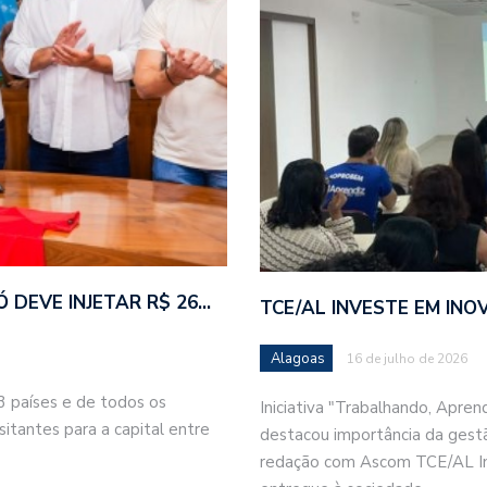
 DEVE INJETAR R$ 26…
TCE/AL INVESTE EM INO
Alagoas
16 de julho de 2026
13 países e de todos os
Iniciativa "Trabalhando, Apren
sitantes para a capital entre
destacou importância da gestã
redação com Ascom TCE/AL Inve