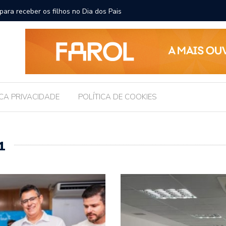
ara receber os filhos no Dia dos Pais
Câmara d
Legislati
ICA PRIVACIDADE
POLÍTICA DE COOKIES
1