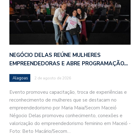
NEGÓCIO DELAS REÚNE MULHERES
EMPREENDEDORAS E ABRE PROGRAMAÇÃO…
Alagoas
2 de agosto de 2026
Evento promoveu capacitação, troca de experiências e
reconhecimento de mulheres que se destacam no
empreendedorismo por Maria Maia/Secom Maceió
Négocio Delas promoveu conhecimento, conexões e
valorização do empreendedorismo feminino em Maceió -
Foto: Beto Macário/Secom…