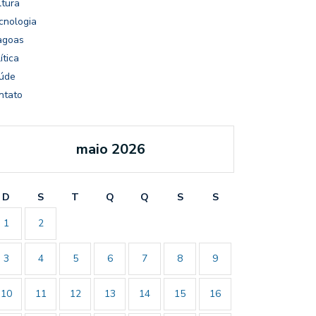
ltura
cnologia
agoas
ítica
úde
ntato
maio 2026
D
S
T
Q
Q
S
S
1
2
3
4
5
6
7
8
9
10
11
12
13
14
15
16