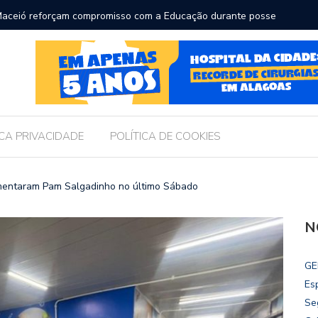
ara receber os filhos no Dia dos Pais
Câmara d
Legislati
ICA PRIVACIDADE
POLÍTICA DE COOKIES
imentaram Pam Salgadinho no último Sábado
N
GE
Es
Se