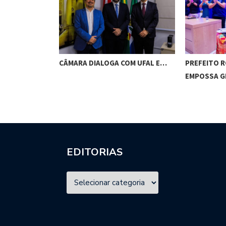
RES DE
CÂMARA DIALOGA COM UFAL E…
PREFEITO 
M…
EMPOSSA 
EDITORIAS