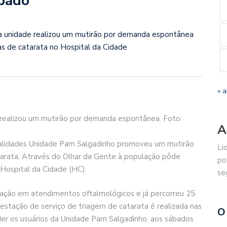
ábado
a unidade realizou um mutirão por demanda espontânea
ias de catarata no Hospital da Cidade
« a
realizou um mutirão por demanda espontânea. Foto:
A
ialidades Unidade Pam Salgadinho promoveu um mutirão
Li
atarata. Através do Olhar da Gente à população pôde
po
o Hospital da Cidade (HC).
se
ação em atendimentos oftalmológicos e já percorreu 25
restação de serviço de triagem de catarata é realizada nas
O
er os usuários da Unidade Pam Salgadinho, aos sábados