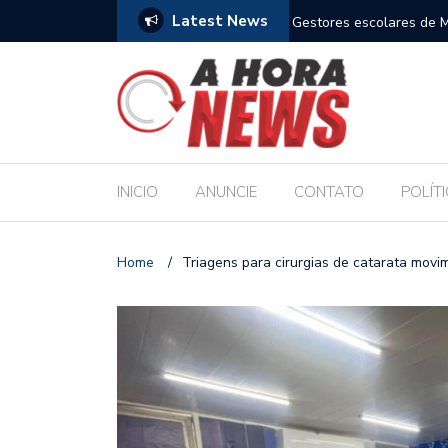
Latest News
m compromisso com a Educação durante posse
Bolsonaro pede ao STF p
INICIO
ANUNCIE
CONTATO
POLÍT
Home
/
Triagens para cirurgias de catarata mov