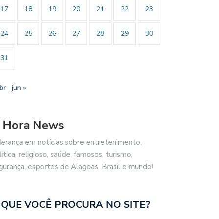
17
18
19
20
21
22
23
24
25
26
27
28
29
30
31
br
jun »
 Hora News
derança em notícias sobre entretenimento,
litica, religioso, saúde, famosos, turismo,
gurança, esportes de Alagoas, Brasil e mundo!
 QUE VOCÊ PROCURA NO SITE?