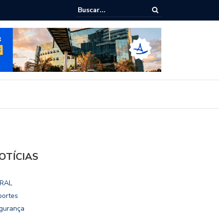
ialoga com UFAL e Faculdade de Coimbra sobre parcerias para Escola
vo
OTÍCIAS
RAL
portes
gurança