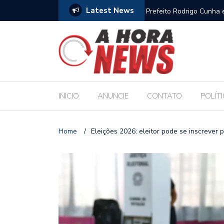
Latest News
es escolares e sanciona jornada de 30 horas
Chico Filho destaca pote
Internacional de Maceió
INICIO
ANUNCIE
CONTATO
POLÍT
Home
/
Eleições 2026: eleitor pode se inscrever 