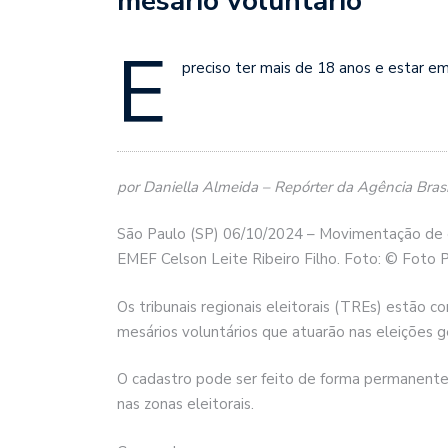
mesário voluntário
É
preciso ter mais de 18 anos e estar em 
por Daniella Almeida – Repórter da Agência Brasi
São Paulo (SP) 06/10/2024 – Movimentação de ele
EMEF Celson Leite Ribeiro Filho. Foto: © Foto P
Os tribunais regionais eleitorais (TREs) estão c
mesários voluntários que atuarão nas eleições g
O cadastro pode ser feito de forma permanente na
nas zonas eleitorais.