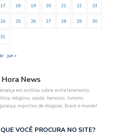
17
18
19
20
21
22
23
24
25
26
27
28
29
30
31
br
jun »
 Hora News
derança em notícias sobre entretenimento,
litica, religioso, saúde, famosos, turismo,
gurança, esportes de Alagoas, Brasil e mundo!
 QUE VOCÊ PROCURA NO SITE?