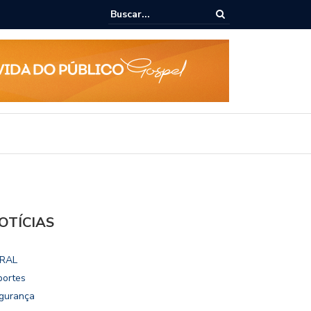
epudia revogação de visto de embaixadora nos EUA
OTÍCIAS
RAL
portes
gurança