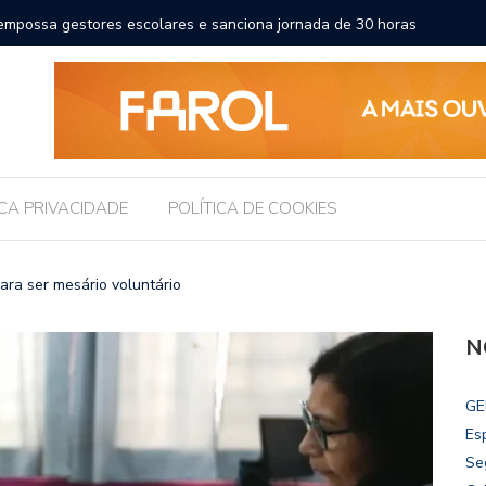
ncial esportivo, turístico e econômico da Maratona
Brasil r
ICA PRIVACIDADE
POLÍTICA DE COOKIES
para ser mesário voluntário
N
GE
Es
Se