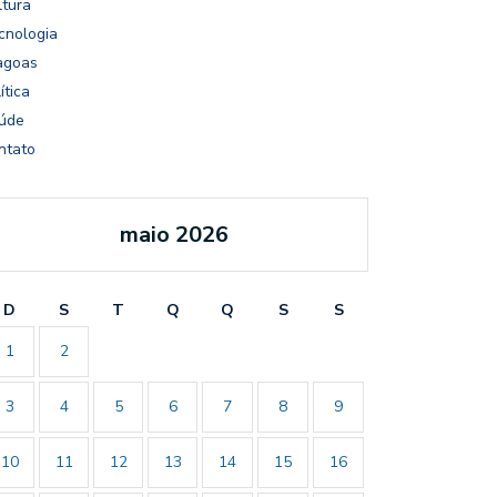
ltura
cnologia
agoas
ítica
úde
ntato
maio 2026
D
S
T
Q
Q
S
S
1
2
3
4
5
6
7
8
9
10
11
12
13
14
15
16