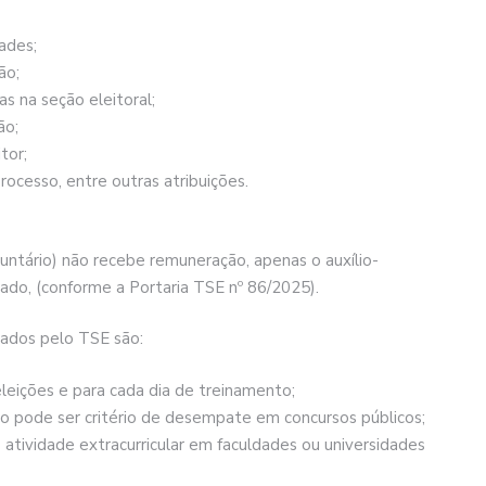
dades;
ão;
s na seção eleitoral;
ão;
tor;
ocesso, entre outras atribuições.
ntário) não recebe remuneração, apenas o auxílio-
ado, (conforme a Portaria TSE nº 86/2025).
tados pelo TSE são:
eleições e para cada dia de treinamento;
io pode ser critério de desempate em concursos públicos;
 atividade extracurricular em faculdades ou universidades