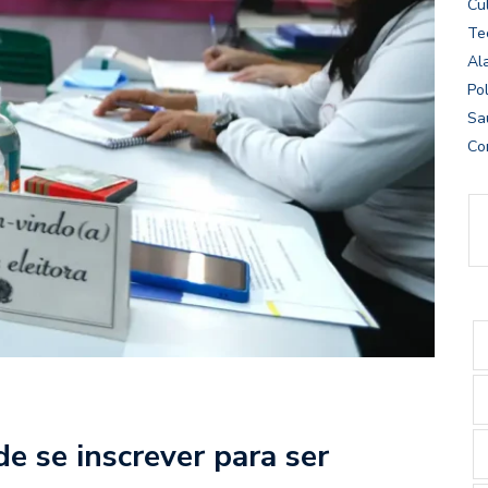
Cu
Te
Al
Pol
Sa
Co
de se inscrever para ser