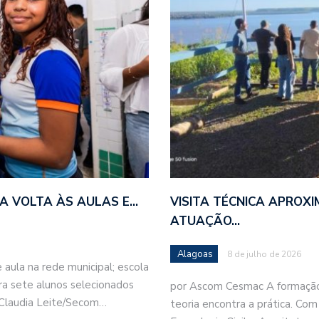
A VOLTA ÀS AULAS E…
VISITA TÉCNICA APROX
ATUAÇÃO…
Alagoas
8 de julho de 2026
 aula na rede municipal; escola
bra sete alunos selecionados
por Ascom Cesmac A formação 
 Claudia Leite/Secom…
teoria encontra a prática. Com