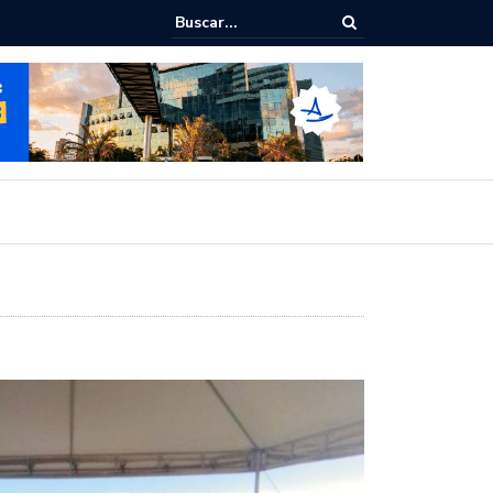
dialoga com UFAL e Faculdade de Coimbra sobre parcerias para Escol
ivo