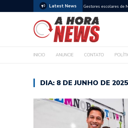
Latest News
am compromisso com a Educação durante posse
Bolsonaro pede ao STF 
INICIO
ANUNCIE
CONTATO
POLÍT
DIA:
8 DE JUNHO DE 2025