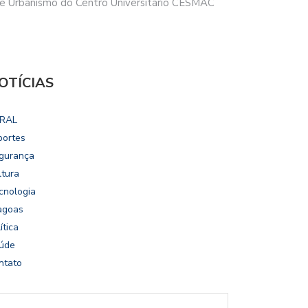
a e Urbanismo do Centro Universitário CESMAC
OTÍCIAS
RAL
portes
gurança
ltura
cnologia
agoas
ítica
úde
ntato