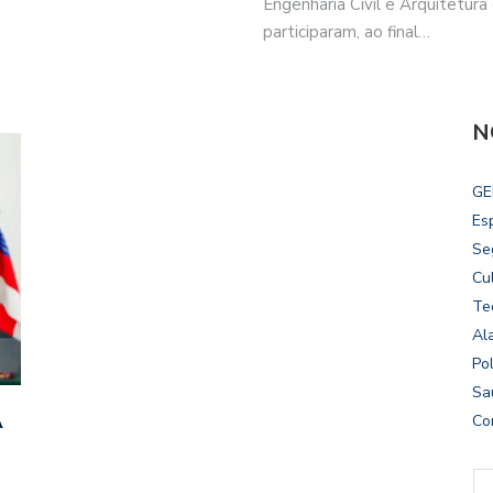
Engenharia Civil e Arquitetur
participaram, ao final…
N
GE
Es
Se
Cu
Te
Al
Pol
Sa
A
Co