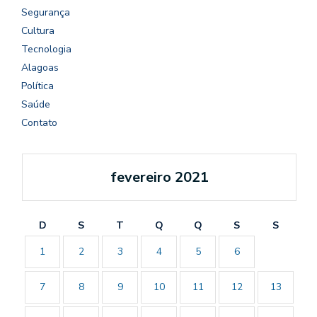
Segurança
Cultura
Tecnologia
Alagoas
Política
Saúde
Contato
fevereiro 2021
D
S
T
Q
Q
S
S
1
2
3
4
5
6
7
8
9
10
11
12
13