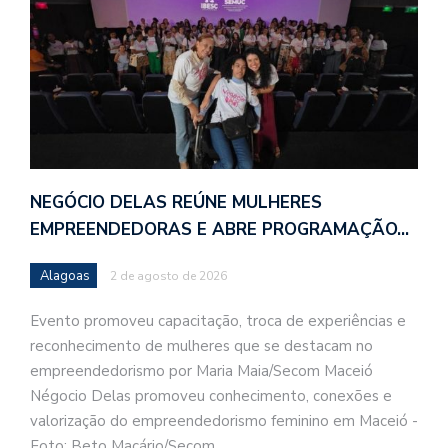
NEGÓCIO DELAS REÚNE MULHERES
EMPREENDEDORAS E ABRE PROGRAMAÇÃO…
Alagoas
2 de agosto de 2026
Evento promoveu capacitação, troca de experiências e
reconhecimento de mulheres que se destacam no
empreendedorismo por Maria Maia/Secom Maceió
Négocio Delas promoveu conhecimento, conexões e
valorização do empreendedorismo feminino em Maceió -
Foto: Beto Macário/Secom…