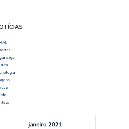
OTÍCIAS
RAL
portes
gurança
ltura
cnologia
agoas
ítica
úde
ntato
janeiro 2021