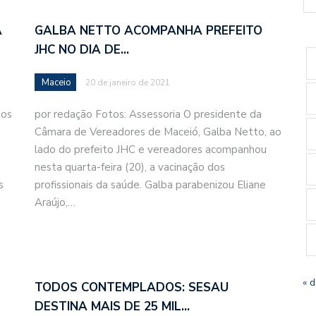
A
GALBA NETTO ACOMPANHA PREFEITO
JHC NO DIA DE…
Maceio
20 de janeiro de 2021
 os
por redação Fotos: Assessoria O presidente da
Câmara de Vereadores de Maceió, Galba Netto, ao
lado do prefeito JHC e vereadores acompanhou
nesta quarta-feira (20), a vacinação dos
s
profissionais da saúde. Galba parabenizou Eliane
Araújo,…
« 
TODOS CONTEMPLADOS: SESAU
DESTINA MAIS DE 25 MIL…