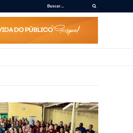
ue todo mundo comete no supermercado e que te faz pagar mais caro