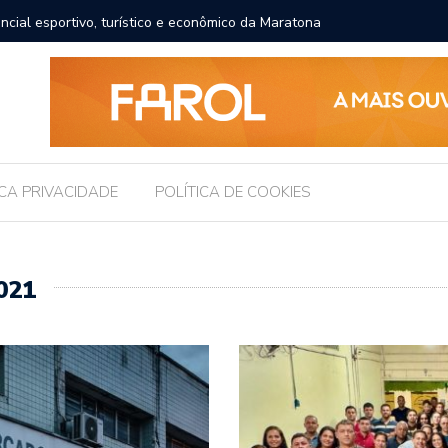
ncial esportivo, turístico e econômico da Maratona
O erro q
comida
ICA PRIVACIDADE
POLÍTICA DE COOKIES
021