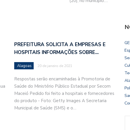
(20), no município.…
N
GE
PREFEITURA SOLICITA A EMPRESAS E
Es
HOSPITAIS INFORMAÇÕES SOBRE…
Se
Cu
Alagoas
20 de janeiro de 2021
Te
Respostas serão encaminhadas à Promotoria de
Al
sua
Saúde do Ministério Público Estadual por Secom
Pol
Maceió Pedido foi feito a hospitais e fornecedores
Sa
do produto - Foto: Getty Images A Secretaria
Co
Municipal de Saúde (SMS) e o…