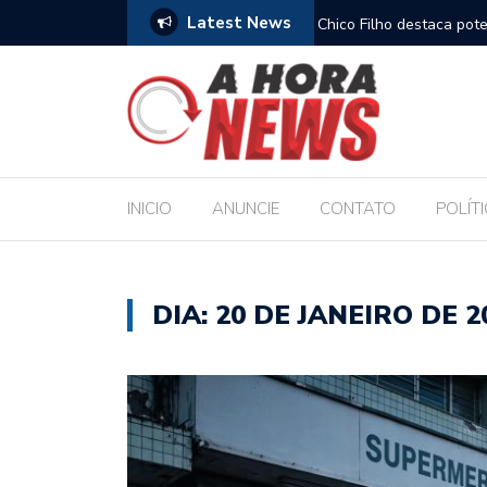
Latest News
amplia horizontes para estudantes da rede
Chico Filho destaca pote
Internacional de Maceió
INICIO
ANUNCIE
CONTATO
POLÍT
DIA:
20 DE JANEIRO DE 2