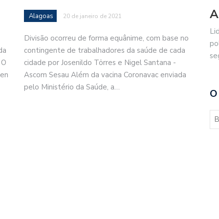
A
Alagoas
20 de janeiro de 2021
Li
Divisão ocorreu de forma equânime, com base no
po
da
contingente de trabalhadores da saúde de cada
se
 O
cidade por Josenildo Törres e Nigel Santana -
den
Ascom Sesau Além da vacina Coronavac enviada
pelo Ministério da Saúde, a…
O