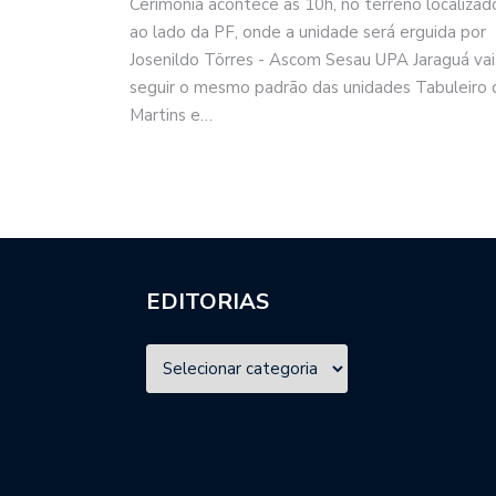
Cerimônia acontece às 10h, no terreno localizad
ao lado da PF, onde a unidade será erguida por
Josenildo Törres - Ascom Sesau UPA Jaraguá vai
seguir o mesmo padrão das unidades Tabuleiro 
Martins e…
EDITORIAS