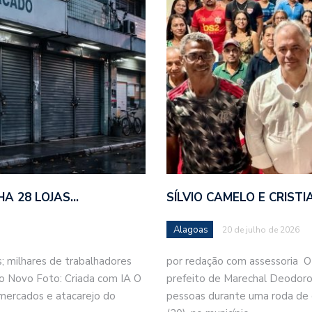
HA 28 LOJAS…
SÍLVIO CAMELO E CRIS
Alagoas
20 de julho de 2026
 milhares de trabalhadores
por redação com assessoria O
o Novo Foto: Criada com IA O
prefeito de Marechal Deodoro,
mercados e atacarejo do
pessoas durante uma roda de c