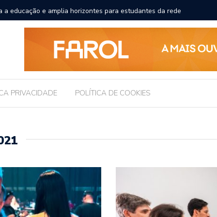
ncial esportivo, turístico e econômico da Maratona
O erro q
comida
ICA PRIVACIDADE
POLÍTICA DE COOKIES
021