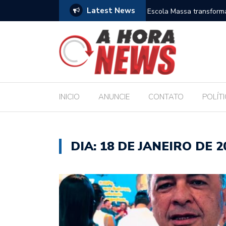
Latest News
amplia horizontes para estudantes da rede
Chico Filho destaca pote
Internacional de Maceió
INICIO
ANUNCIE
CONTATO
POLÍT
DIA:
18 DE JANEIRO DE 2