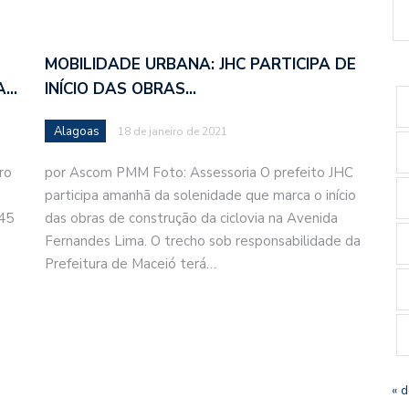
MOBILIDADE URBANA: JHC PARTICIPA DE
A…
INÍCIO DAS OBRAS…
Alagoas
18 de janeiro de 2021
ro
por Ascom PMM Foto: Assessoria O prefeito JHC
participa amanhã da solenidade que marca o início
h45
das obras de construção da ciclovia na Avenida
Fernandes Lima. O trecho sob responsabilidade da
Prefeitura de Maceió terá…
« 