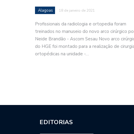
Alagoas
18 de janeiro de 2021
Profissionais da radiologia e ortopedia foram
treinados no manuseio do novo arco cirúrgico po
Neide Brandão - Ascom Sesau Novo arco cirúrgi
do HGE foi montado para a realização de cirurgi
ortopédicas na unidade -…
EDITORIAS