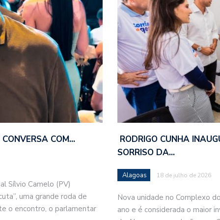
DE CONVERSA COM…
RODRIGO CUNHA INAUG
SORRISO DA…
Alagoas
18 de julho de 2026
l Sílvio Camelo (PV)
scuta”, uma grande roda de
Nova unidade no Complexo do 
e o encontro, o parlamentar
ano e é considerada o maior i