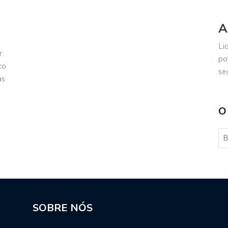
A
Li
r
po
co
se
as
O
SOBRE NÓS