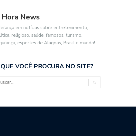
 Hora News
derança em notícias sobre entretenimento,
litica, religioso, saúde, famosos, turismo,
gurança, esportes de Alagoas, Brasil e mundo!
 QUE VOCÊ PROCURA NO SITE?