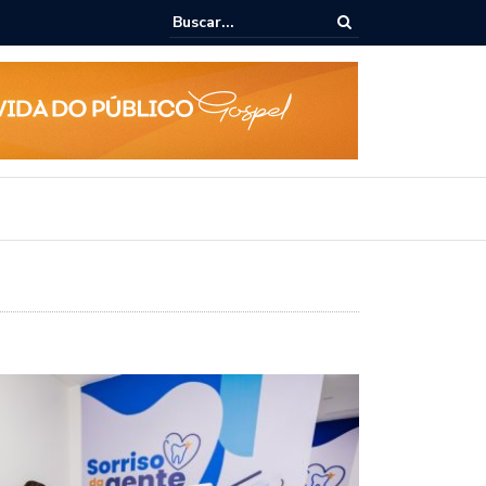
ue todo mundo comete no supermercado e que te faz pagar mais caro