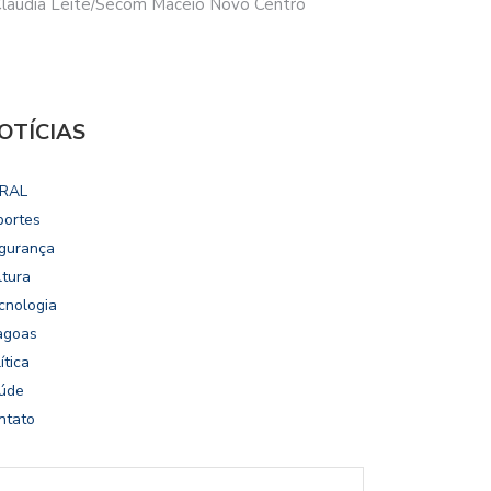
Claudia Leite/Secom Maceió Novo Centro
OTÍCIAS
RAL
portes
gurança
ltura
cnologia
agoas
ítica
úde
ntato