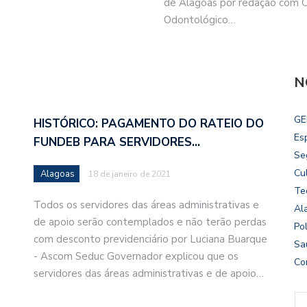
de Alagoas por redação com 
Odontológico…
N
GE
HISTÓRICO: PAGAMENTO DO RATEIO DO
Es
FUNDEB PARA SERVIDORES…
Se
Cu
Alagoas
18 de janeiro de 2021
Te
7
Todos os servidores das áreas administrativas e
Al
de apoio serão contemplados e não terão perdas
Pol
com desconto previdenciário por Luciana Buarque
Sa
- Ascom Seduc Governador explicou que os
Co
servidores das áreas administrativas e de apoio…