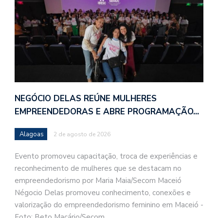
NEGÓCIO DELAS REÚNE MULHERES
EMPREENDEDORAS E ABRE PROGRAMAÇÃO…
Alagoas
2 de agosto de 2026
Evento promoveu capacitação, troca de experiências e
reconhecimento de mulheres que se destacam no
empreendedorismo por Maria Maia/Secom Maceió
Négocio Delas promoveu conhecimento, conexões e
valorização do empreendedorismo feminino em Maceió -
Foto: Beto Macário/Secom…