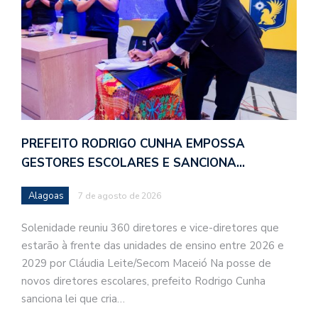
PREFEITO RODRIGO CUNHA EMPOSSA
GESTORES ESCOLARES E SANCIONA…
Alagoas
7 de agosto de 2026
Solenidade reuniu 360 diretores e vice-diretores que
estarão à frente das unidades de ensino entre 2026 e
2029 por Cláudia Leite/Secom Maceió Na posse de
novos diretores escolares, prefeito Rodrigo Cunha
sanciona lei que cria…