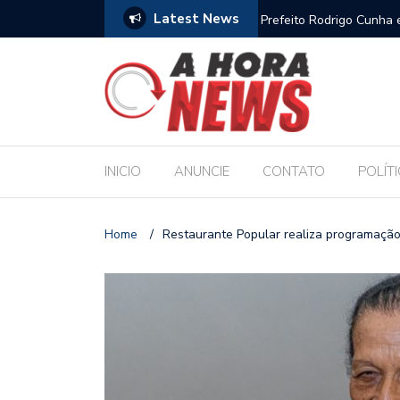
Latest News
es escolares e sanciona jornada de 30 horas
Escola Massa transform
pública de Maceió
INICIO
ANUNCIE
CONTATO
POLÍT
Home
/
Restaurante Popular realiza programação