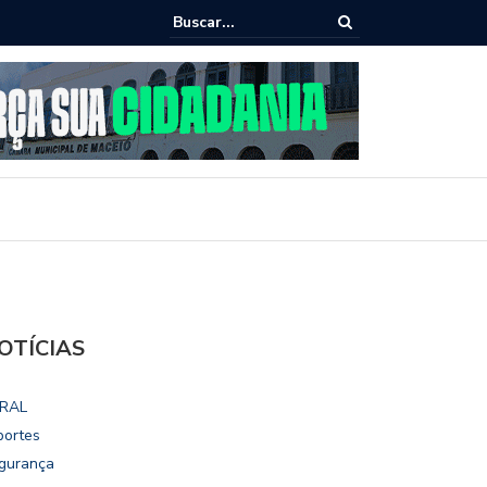
ho destaca potencial esportivo, turístico e econômico da Maratona
ional de Maceió
OTÍCIAS
RAL
portes
gurança