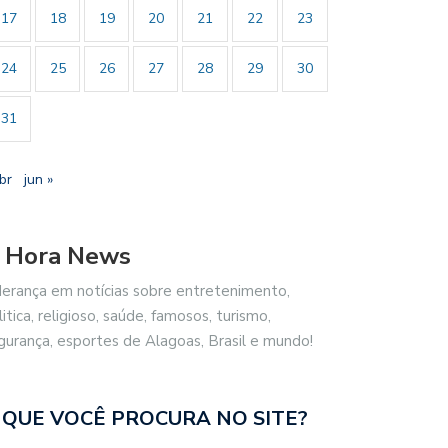
17
18
19
20
21
22
23
24
25
26
27
28
29
30
31
br
jun »
 Hora News
derança em notícias sobre entretenimento,
litica, religioso, saúde, famosos, turismo,
gurança, esportes de Alagoas, Brasil e mundo!
 QUE VOCÊ PROCURA NO SITE?