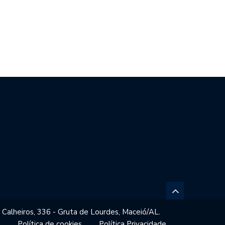
SIL REPUDIA REVOGAÇÃO DE
GESTORES ESCOLARES DE
TO…
MACEIÓ REFORÇAM…
 Calheiros, 336 - Gruta de Lourdes, Maceió/AL.
o
Política de cookies
Política Privacidade