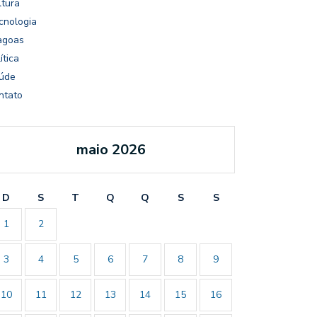
ltura
cnologia
agoas
ítica
úde
ntato
maio 2026
D
S
T
Q
Q
S
S
1
2
3
4
5
6
7
8
9
10
11
12
13
14
15
16