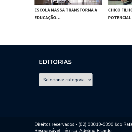
O CUNHA
ESCOLA MASSA TRANSFORMA A
CHICO FILH
ES…
EDUCAÇÃO…
POTENCIAL
EDITORIAS
Direitos reservados - (82) 98819-9990 Ildo Rafa
Responsável Técnico: Adelmo Ricardo