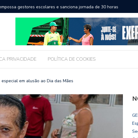
a a educação e amplia horizontes para estudantes da rede
Chico Fil
Internac
ICA PRIVACIDADE
POLÍTICA DE COOKIES
 especial em alusão ao Dia das Mães
N
GE
Es
Se