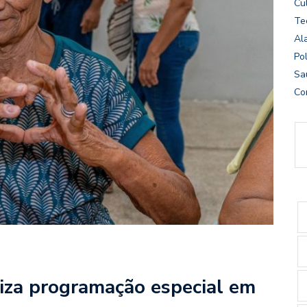
Cu
Te
Al
Pol
Sa
Co
liza programação especial em