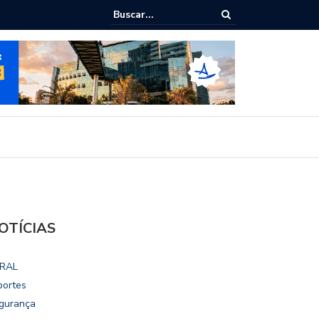
ialoga com UFAL e Faculdade de Coimbra sobre parcerias para Escola
vo
OTÍCIAS
RAL
portes
gurança