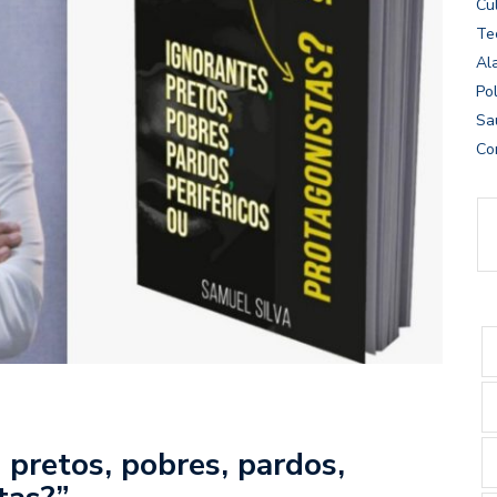
Cu
Te
Al
Pol
Sa
Co
 pretos, pobres, pardos,