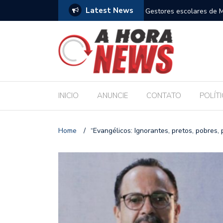
Latest News
m compromisso com a Educação durante posse
Bolsonaro pede ao STF p
INICIO
ANUNCIE
CONTATO
POLÍT
Home
/
“Evangélicos: Ignorantes, pretos, pobres, 