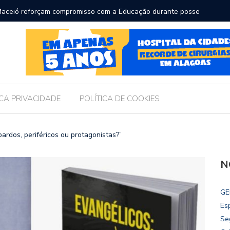
ara receber os filhos no Dia dos Pais
Câmara d
Legislati
ICA PRIVACIDADE
POLÍTICA DE COOKIES
pardos, periféricos ou protagonistas?”
N
GE
Es
Se