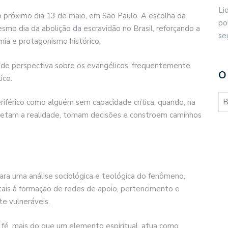
Li
o próximo dia 13 de maio, em São Paulo. A escolha da
po
smo dia da abolição da escravidão no Brasil, reforçando a
se
mia e protagonismo histórico.
de perspectiva sobre os evangélicos, frequentemente
O
ico.
riférico como alguém sem capacidade crítica, quando, na
pretam a realidade, tomam decisões e constroem caminhos
ra uma análise sociológica e teológica do fenômeno,
tais à formação de redes de apoio, pertencimento e
e vulneráveis.
a fé, mais do que um elemento espiritual, atua como