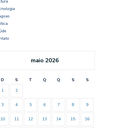
ltura
cnologia
agoas
ítica
úde
ntato
maio 2026
D
S
T
Q
Q
S
S
1
2
3
4
5
6
7
8
9
10
11
12
13
14
15
16