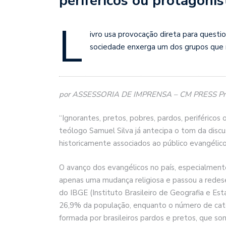
periféricos ou protagonis
L
ivro usa provocação direta para questi
sociedade enxerga um dos grupos que 
por ASSESSORIA DE IMPRENSA – CM PRESS Prod
“Ignorantes, pretos, pobres, pardos, periféricos 
teólogo Samuel Silva já antecipa o tom da discu
historicamente associados ao público evangélico 
O avanço dos evangélicos no país, especialmente
apenas uma mudança religiosa e passou a redese
do IBGE (Instituto Brasileiro de Geografia e Es
26,9% da população, enquanto o número de catól
formada por brasileiros pardos e pretos, que so