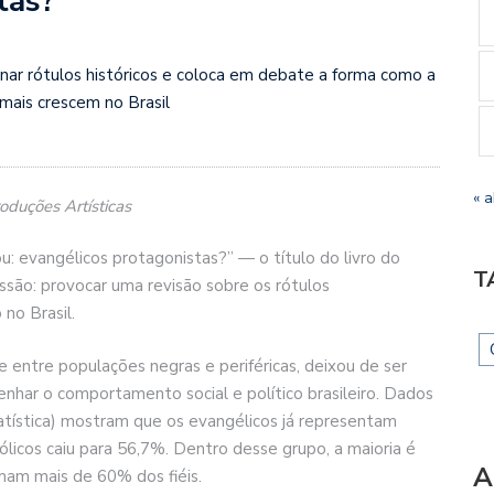
tas?”
onar rótulos históricos e coloca em debate a forma como a
mais crescem no Brasil
« a
uções Artísticas
ou: evangélicos protagonistas?” — o título do livro do
T
ssão: provocar uma revisão sobre os rótulos
no Brasil.
 entre populações negras e periféricas, deixou de ser
nhar o comportamento social e político brasileiro. Dados
tatística) mostram que os evangélicos já representam
icos caiu para 56,7%. Dentro desse grupo, a maioria é
A
mam mais de 60% dos fiéis.