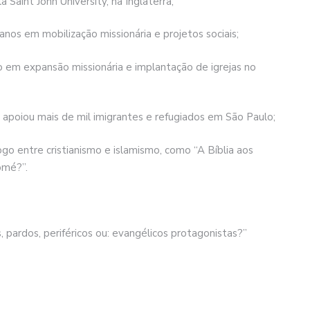
 Saint John University, na Inglaterra;
nos em mobilização missionária e projetos sociais;
co em expansão missionária e implantação de igrejas no
já apoiou mais de mil imigrantes e refugiados em São Paulo;
o entre cristianismo e islamismo, como “A Bíblia aos
omé?”.
 pardos, periféricos ou: evangélicos protagonistas?”