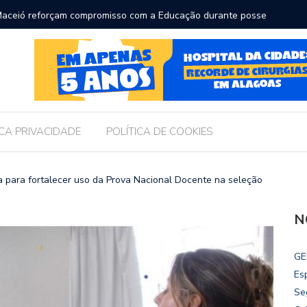
ara receber os filhos no Dia dos Pais
Câmara d
Legislati
ICA PRIVACIDADE
POLÍTICA DE COOKIES
a para fortalecer uso da Prova Nacional Docente na seleção
N
GE
Es
Se