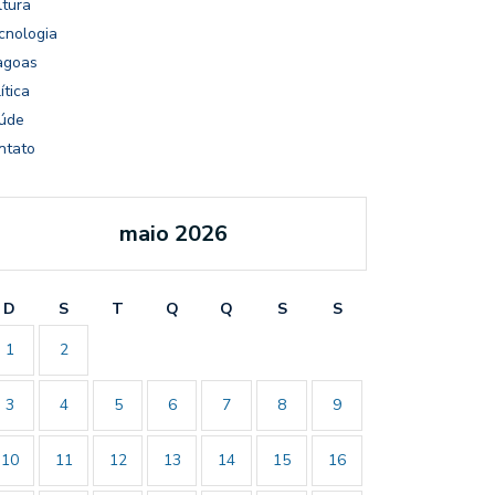
ltura
cnologia
agoas
ítica
úde
ntato
maio 2026
D
S
T
Q
Q
S
S
1
2
3
4
5
6
7
8
9
10
11
12
13
14
15
16