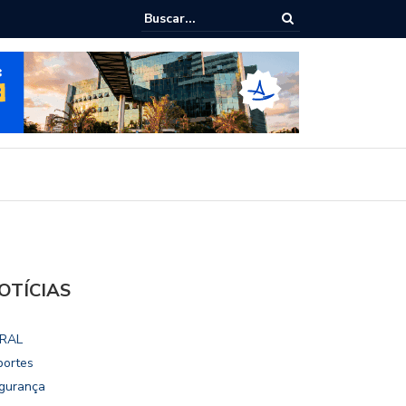
ialoga com UFAL e Faculdade de Coimbra sobre parcerias para Escola
vo
OTÍCIAS
RAL
portes
gurança