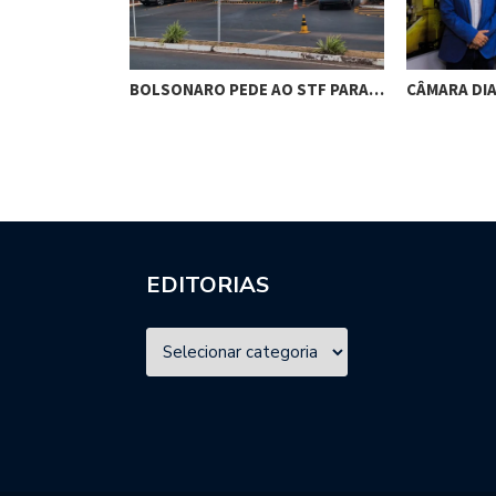
RES DE
BOLSONARO PEDE AO STF PARA…
CÂMARA DI
M…
EDITORIAS