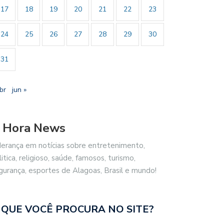
17
18
19
20
21
22
23
24
25
26
27
28
29
30
31
br
jun »
 Hora News
derança em notícias sobre entretenimento,
litica, religioso, saúde, famosos, turismo,
gurança, esportes de Alagoas, Brasil e mundo!
 QUE VOCÊ PROCURA NO SITE?