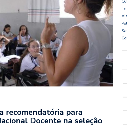
Cu
Te
Al
Pol
Sa
Co
ta recomendatória para
Nacional Docente na seleção