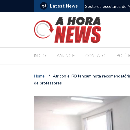
Latest News
m compromisso com a Educação durante posse
Bolsonaro pede ao STF p
INICIO
ANUNCIE
CONTATO
POLÍT
Home
/
Atricon e IRB lançam nota recomendatóri
de professores