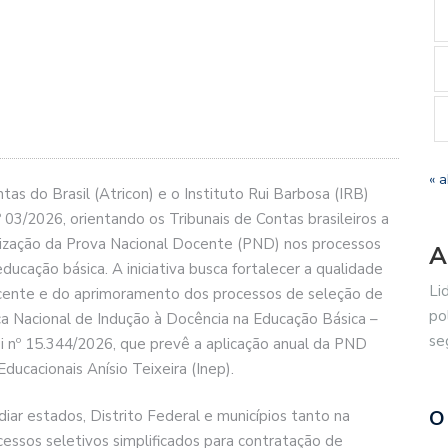
« a
s do Brasil (Atricon) e o Instituto Rui Barbosa (IRB)
03/2026, orientando os Tribunais de Contas brasileiros a
tilização da Prova Nacional Docente (PND) nos processos
A
ducação básica. A iniciativa busca fortalecer a qualidade
Li
ocente e do aprimoramento dos processos de seleção de
po
ca Nacional de Indução à Docência na Educação Básica –
se
Lei nº 15.344/2026, que prevê a aplicação anual da PND
ducacionais Anísio Teixeira (Inep).
O
ar estados, Distrito Federal e municípios tanto na
essos seletivos simplificados para contratação de