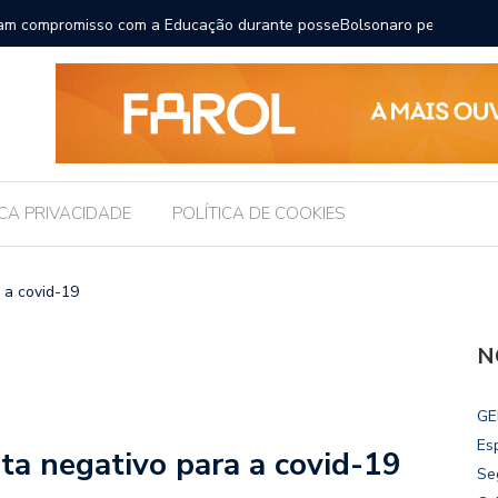
ara receber os filhos no Dia dos Pais
Câmara d
Legislati
ICA PRIVACIDADE
POLÍTICA DE COOKIES
 a covid-19
N
GE
Es
ta negativo para a covid-19
Se