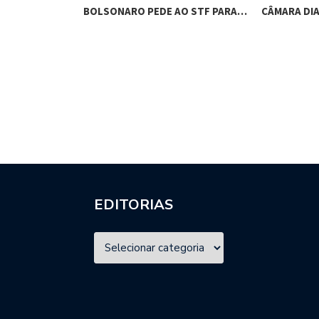
RES DE
BOLSONARO PEDE AO STF PARA…
CÂMARA DI
M…
EDITORIAS