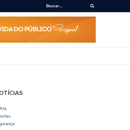
ialoga com UFAL e Faculdade de Coimbra sobre parcerias para Escola
vo
OTÍCIAS
RAL
portes
gurança