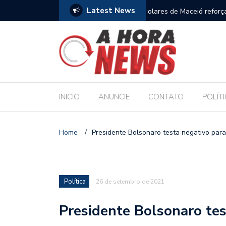
Latest News
m compromisso com a Educação durante posse
Bolsonaro pede ao STF p
INICIO
ANUNCIE
CONTATO
POLÍT
Home
/
Presidente Bolsonaro testa negativo para
Política
26 de setembro de 2021
Presidente Bolsonaro tes