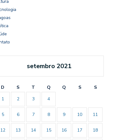
ltura
cnologia
agoas
ítica
úde
ntato
setembro 2021
D
S
T
Q
Q
S
S
1
2
3
4
5
6
7
8
9
10
11
12
13
14
15
16
17
18