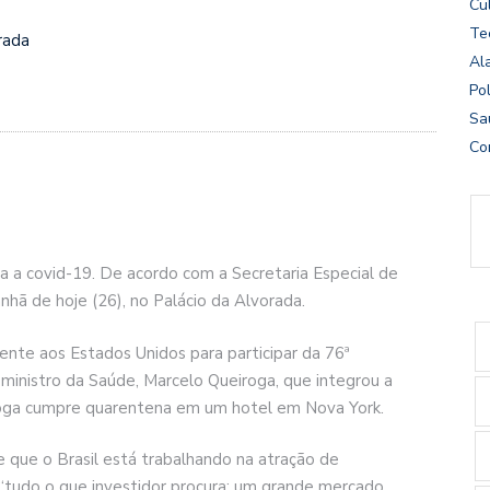
Cu
Te
rada
Al
Pol
Sa
Co
a a covid-19. De acordo com a Secretaria Especial de
nhã de hoje (26), no Palácio da Alvorada.
ente aos Estados Unidos para participar da 76ª
 ministro da Saúde, Marcelo Queiroga, que integrou a
iroga cumpre quarentena em um hotel em Nova York.
e que o Brasil está trabalhando na atração de
i “tudo o que investidor procura: um grande mercado