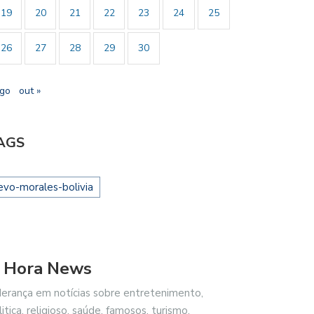
19
20
21
22
23
24
25
26
27
28
29
30
ago
out »
AGS
evo-morales-bolivia
 Hora News
derança em notícias sobre entretenimento,
litica, religioso, saúde, famosos, turismo,