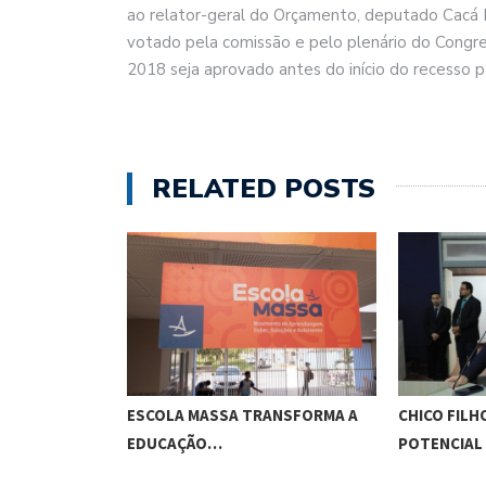
ao relator-geral do Orçamento, deputado Cacá Le
votado pela comissão e pelo plenário do Congr
2018 seja aprovado antes do início do recesso p
RELATED POSTS
O CUNHA
ESCOLA MASSA TRANSFORMA A
CHICO FILH
ES…
EDUCAÇÃO…
POTENCIAL