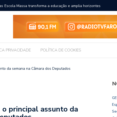
a a educação e amplia horizontes para estudantes da rede
Chico Fil
Internac
ICA PRIVACIDADE
POLÍTICA DE COOKIES
ssunto da semana na Câmara dos Deputados
N
GE
Es
 o principal assunto da
Se
Deputados