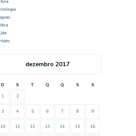
ltura
cnologia
agoas
ítica
úde
ntato
dezembro 2017
D
S
T
Q
Q
S
S
1
2
3
4
5
6
7
8
9
10
11
12
13
14
15
16