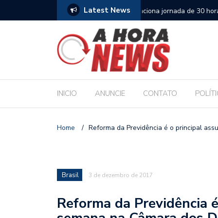
Latest News
es escolares e sanciona jornada de 30 horas
Escola Massa transform
pública de Maceió
INICIO
ANUNCIE
CONTATO
POLÍT
Home
/
Reforma da Previdência é o principal a
Brasil
3 de dezembro de 2017
Reforma da Previdência é
semana na Câmara dos 