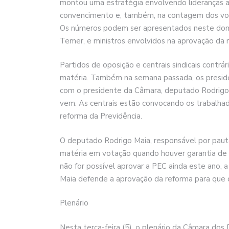
montou uma estratégia envolvendo lideranças al
convencimento e, também, na contagem dos vo
Os números podem ser apresentados neste domin
Temer, e ministros envolvidos na aprovação da 
Partidos de oposição e centrais sindicais contrá
matéria. Também na semana passada, os president
com o presidente da Câmara, deputado Rodrigo
vem. As centrais estão convocando os trabalha
reforma da Previdência.
O deputado Rodrigo Maia, responsável por paut
matéria em votação quando houver garantia de vo
não for possível aprovar a PEC ainda este ano, 
Maia defende a aprovação da reforma para que o 
Plenário
Nesta terça-feira (5), o plenário da Câmara dos 