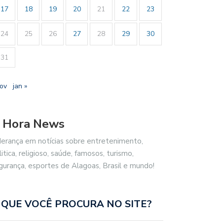
17
18
19
20
21
22
23
24
25
26
27
28
29
30
31
nov
jan »
 Hora News
derança em notícias sobre entretenimento,
litica, religioso, saúde, famosos, turismo,
gurança, esportes de Alagoas, Brasil e mundo!
 QUE VOCÊ PROCURA NO SITE?