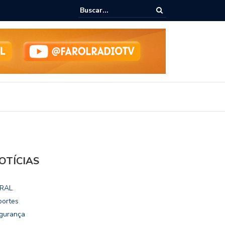
ho destaca potencial esportivo, turístico e econômico da Maratona
ional de Maceió
OTÍCIAS
RAL
portes
gurança