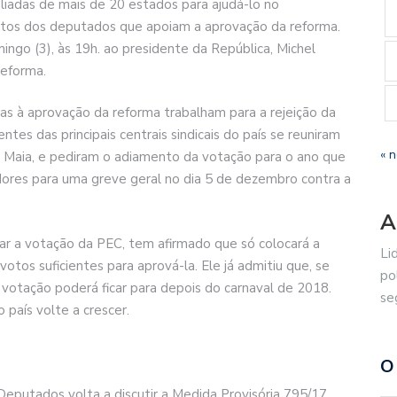
iadas de mais de 20 estados para ajudá-lo no
tos dos deputados que apoiam a aprovação da reforma.
go (3), às 19h. ao presidente da República, Michel
reforma.
rias à aprovação da reforma trabalham para a rejeição da
es das principais centrais sindicais do país se reuniram
« 
 Maia, e pediram o adiamento da votação para o ano que
dores para uma greve geral no dia 5 de dezembro contra a
A
ar a votação da PEC, tem afirmado que só colocará a
Li
tos suficientes para aprová-la. Ele já admitiu que, se
po
a votação poderá ficar para depois do carnaval de 2018.
se
país volte a crescer.
O
Deputados volta a discutir a Medida Provisória 795/17,