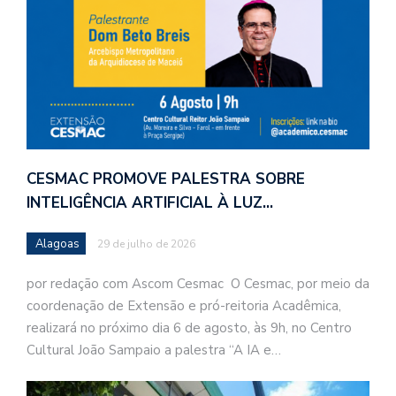
CESMAC PROMOVE PALESTRA SOBRE
INTELIGÊNCIA ARTIFICIAL À LUZ…
Alagoas
29 de julho de 2026
por redação com Ascom Cesmac O Cesmac, por meio da
coordenação de Extensão e pró-reitoria Acadêmica,
realizará no próximo dia 6 de agosto, às 9h, no Centro
Cultural João Sampaio a palestra “A IA e…