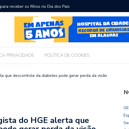
ara receber os filhos no Dia dos Pais
Câmara d
Legislati
ICA PRIVACIDADE
POLÍTICA DE COOKIES
a que descontrole da diabetes pode gerar perda da visão
N
GE
Es
sta do HGE alerta que
Se
pode gerar perda da visão