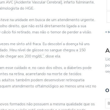
 AVC [Acidente Vascular Cerebral], infarto fulminante,
talmologista do HGE.
esteve na unidade em busca de um atendimento urgente.
 olho direito, que não está diretamente ligada a sua
« s
cálcio foi retirado, mas não o temor de perder a visão.
vezes me sinto até fraca. Eu descobri a doença há uns
A
dado. Meu nível de glicose no sangue chegou a 150
de chegar aos 200 mg/dL”, disse ela.
Li
po
 esse cuidado e, no caso dos olhos, a diabetes pode
se
tes na retina, acarretando na morte de tecidos
ns adultos também podem desenvolver retinopatia
 busquem atendimento oftalmológico ao menos uma vez no
O
s novos formados não possuem a mesma qualidade que os