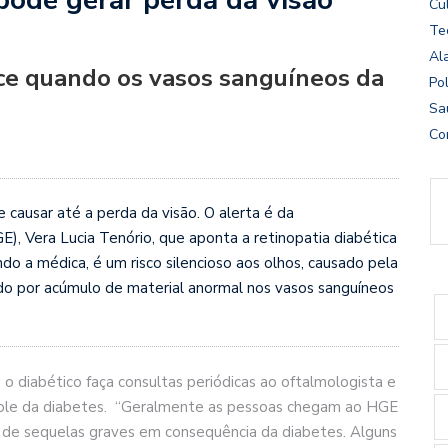
Cu
Te
Al
ece quando os vasos sanguíneos da
Pol
Sa
Co
causar até a perda da visão. O alerta é da
), Vera Lucia Tenório, que aponta a retinopatia diabética
do a médica, é um risco silencioso aos olhos, causado pela
o por acúmulo de material anormal nos vasos sanguíneos
 diabético faça consultas periódicas ao oftalmologista e
ole da diabetes. “Geralmente as pessoas chegam ao HGE
 de sequelas graves em consequência da diabetes. Alguns