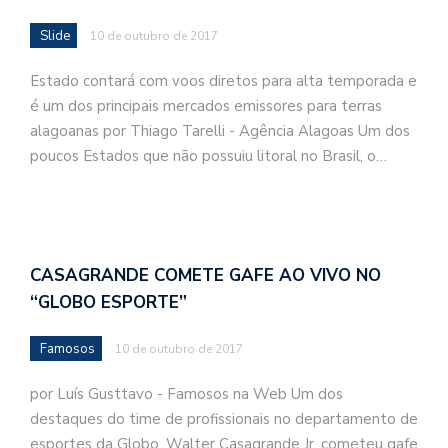
Slide
10 de outubro de 2017
Estado contará com voos diretos para alta temporada e
é um dos principais mercados emissores para terras
alagoanas por Thiago Tarelli - Agência Alagoas Um dos
poucos Estados que não possuiu litoral no Brasil, o…
CASAGRANDE COMETE GAFE AO VIVO NO
“GLOBO ESPORTE”
Famosos
10 de outubro de 2017
por Luís Gusttavo - Famosos na Web Um dos
destaques do time de profissionais no departamento de
esportes da Globo, Walter Casagrande Jr. cometeu gafe