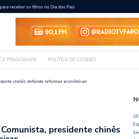
ara receber os filhos no Dia dos Pais
Câmara d
Legislati
ICA PRIVACIDADE
POLÍTICA DE COOKIES
sidente chinês defende reformas econômicas
N
GE
Es
 Comunista, presidente chinês
Se
micas