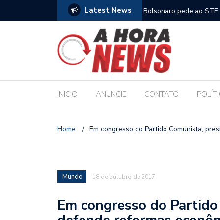
Latest News
m compromisso com a Educação durante posse
Bolsonaro pede ao STF p
INICIO
ANUNCIE
CONTATO
POLÍT
Home
/
Em congresso do Partido Comunista, pre
Mundo
18 de outubro de 2017
Em congresso do Partido
defende reformas econô