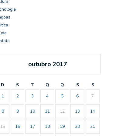
ltura
cnologia
agoas
ítica
úde
ntato
outubro 2017
D
S
T
Q
Q
S
S
1
2
3
4
5
6
7
8
9
10
11
12
13
14
15
16
17
18
19
20
21