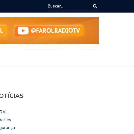
ialoga com UFAL e Faculdade de Coimbra sobre parcerias para Escola
vo
OTÍCIAS
RAL
portes
gurança