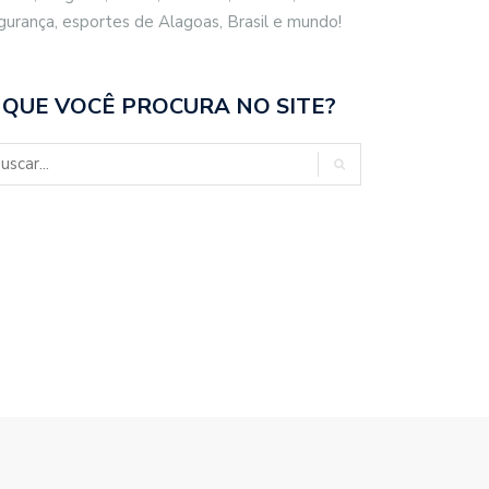
gurança, esportes de Alagoas, Brasil e mundo!
 QUE VOCÊ PROCURA NO SITE?
CO FILHO DESTACA
BRASIL REPUDIA REVOGAÇÃO DE
ENCIAL ESPORTIVO,…
VISTO…