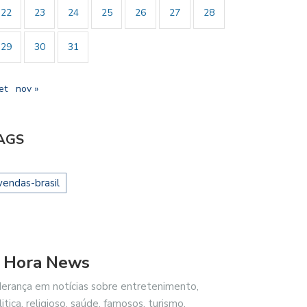
22
23
24
25
26
27
28
29
30
31
et
nov »
AGS
vendas-brasil
 Hora News
derança em notícias sobre entretenimento,
litica, religioso, saúde, famosos, turismo,