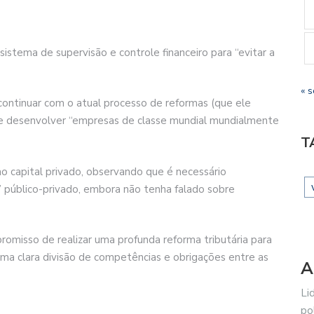
stema de supervisão e controle financeiro para “evitar a
« s
continuar com o atual processo de reformas (que ele
 de desenvolver “empresas de classe mundial mundialmente
T
ao capital privado, observando que é necessário
 público-privado, embora não tenha falado sobre
romisso de realizar uma profunda reforma tributária para
uma clara divisão de competências e obrigações entre as
A
Li
po