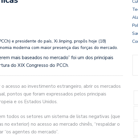
Cu
Te
Al
Pol
Sa
CCh) e presidente do país, Xi Jinping, propôs hoje (18)
Co
conomia moderna com maior presença das forças do mercado.
serem mais baseados no mercado” foi um dos principais
ertura do XIX Congresso do PCCh.
ar o acesso ao investimento estrangeiro, abrir os mercados
ual, pontos que foram expressados pelos principais
ropeia e os Estados Unidos.
 em todos os setores um sistema de listas negativas (que
 no exterior) no acesso ao mercado chinês, “respaldar o
ar “os agentes do mercado”.