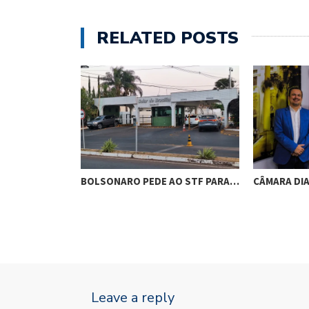
RELATED POSTS
RES DE
BOLSONARO PEDE AO STF PARA…
CÂMARA DI
M…
Leave a reply