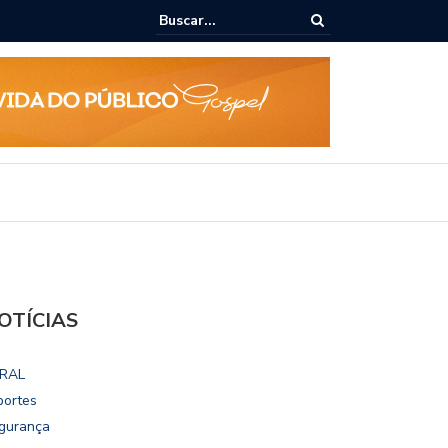
 Rodrigo Cunha empossa gestores escolares e sanciona jornada de 30 
fessores
OTÍCIAS
RAL
portes
gurança