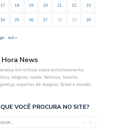
17
18
19
20
21
22
23
24
25
26
27
28
29
30
ago
out »
 Hora News
derança em notícias sobre entretenimento,
litica, religioso, saúde, famosos, turismo,
gurança, esportes de Alagoas, Brasil e mundo!
 QUE VOCÊ PROCURA NO SITE?