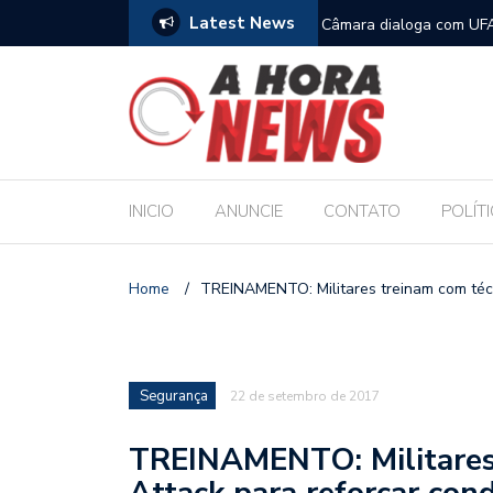
Latest News
filhos no Dia dos Pais
Câmara dialoga com UFA
Legislativo
INICIO
ANUNCIE
CONTATO
POLÍT
Home
/
TREINAMENTO: Militares treinam com téc
Segurança
22 de setembro de 2017
TREINAMENTO: Militares
Attack para reforçar con