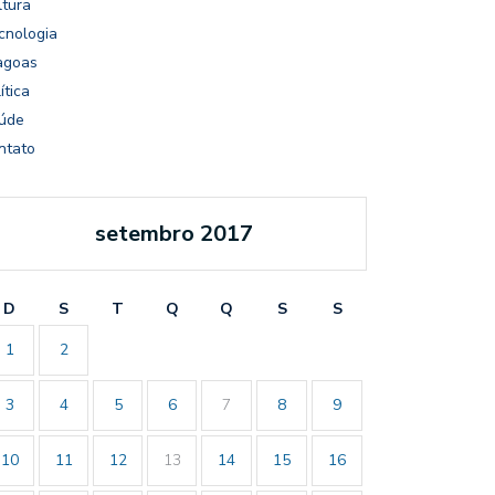
ltura
cnologia
agoas
ítica
úde
ntato
setembro 2017
D
S
T
Q
Q
S
S
1
2
3
4
5
6
7
8
9
10
11
12
13
14
15
16