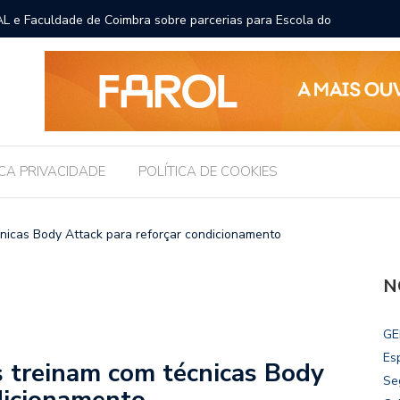
L e Faculdade de Coimbra sobre parcerias para Escola do
Prefeito
para pro
ICA PRIVACIDADE
POLÍTICA DE COOKIES
nicas Body Attack para reforçar condicionamento
N
GE
Es
 treinam com técnicas Body
Se
dicionamento