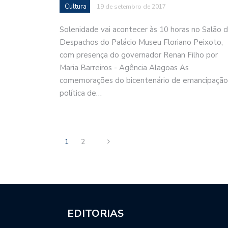
Cultura
19 de setembro de 2017
Solenidade vai acontecer às 10 horas no Salão 
Despachos do Palácio Museu Floriano Peixoto,
com presença do governador Renan Filho por
Maria Barreiros - Agência Alagoas As
comemorações do bicentenário de emancipação
política de…
1
2
EDITORIAS