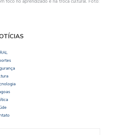
 foco no aprendizado e na troca cultural. Foto:
OTÍCIAS
RAL
portes
gurança
ltura
cnologia
agoas
ítica
úde
ntato