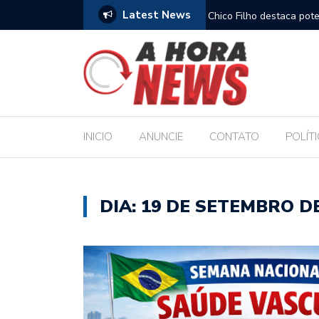
Latest News
amplia horizontes para estudantes da rede
Chico Filho destaca pote
Internacional de Maceió
INICIO
ANUNCIE
CONTATO
POLÍT
DIA:
19 DE SETEMBRO DE