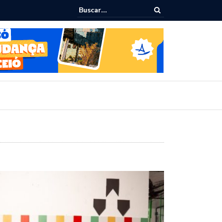
ue todo mundo comete no supermercado e que te faz pagar mais caro