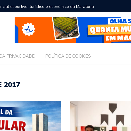
ncial esportivo, turístico e econômico da Maratona
O erro q
comida
ICA PRIVACIDADE
POLÍTICA DE COOKIES
 2017