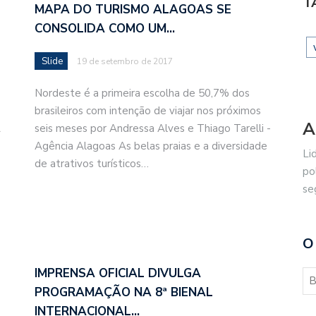
T
MAPA DO TURISMO ALAGOAS SE
CONSOLIDA COMO UM…
Slide
19 de setembro de 2017
Nordeste é a primeira escolha de 50,7% dos
brasileiros com intenção de viajar nos próximos
A
A
seis meses por Andressa Alves e Thiago Tarelli -
Agência Alagoas As belas praias e a diversidade
Li
de atrativos turísticos…
po
se
O
IMPRENSA OFICIAL DIVULGA
PROGRAMAÇÃO NA 8ª BIENAL
INTERNACIONAL…