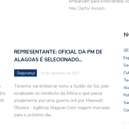
embarcam para intercâmbio com
Mel Cleto/ Ascom…
N
GE
REPRESENTANTE: OFICIAL DA PM DE
Es
ALAGOAS É SELECIONADO…
Se
Cu
Segurança
19 de setembro de 2017
Te
o
Tenente vai embarcar rumo a Sudão do Sul, país
Al
tro
localizado no nordeste da África e que passa
Pol
li
atualmente por uma guerra civil por Maxwell
Sa
Oliveira - Agência Alagoas Com viagem marcada
Co
para o próximo dia…