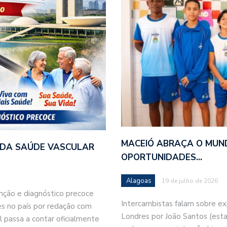
MACEIÓ ABRAÇA O MUN
L DA SAÚDE VASCULAR
OPORTUNIDADES…
Alagoas
19 de julho de 2026
nção e diagnóstico precoce
Intercambistas falam sobre e
tes no país por redação com
Londres por João Santos (est
l passa a contar oficialmente