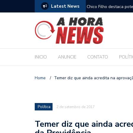
Latest News
es escolares e sanciona jornada de 30 horas
Chico Filho destaca pote
Internacional de Maceió
INICIO
ANUNCIE
CONTATO
POLÍT
Home
/
Temer diz que ainda acredita na aprovaç
Política
2 de setembro de 2017
Temer diz que ainda acre
da Previdência