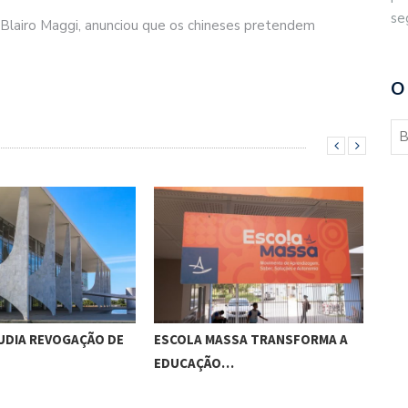
se
a, Blairo Maggi, anunciou que os chineses pretendem
O
SSA TRANSFORMA A
APÓS RECESSO, CONGRESSO
MED
…
RETOMA TRABALHOS…
CON