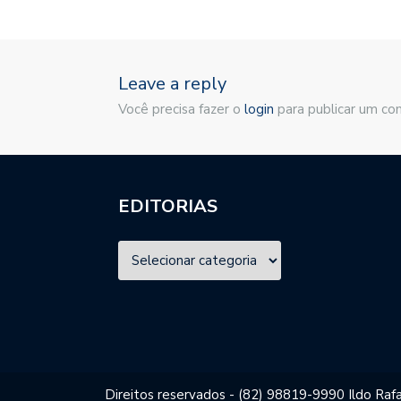
Leave a reply
Você precisa fazer o
login
para publicar um co
EDITORIAS
Direitos reservados - (82) 98819-9990 Ildo Rafa