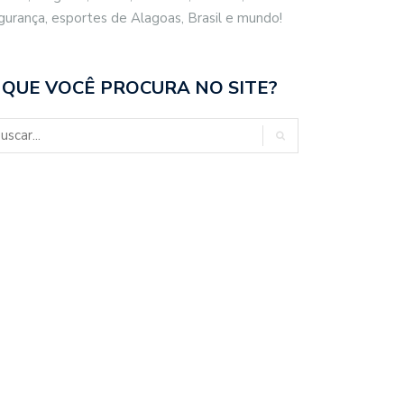
gurança, esportes de Alagoas, Brasil e mundo!
 QUE VOCÊ PROCURA NO SITE?
IDAS PROTETIVAS
NEGÓCIO DELAS REÚNE
CEDIDAS EM MACEIÓ…
MULHERES EMPREENDEDORAS…