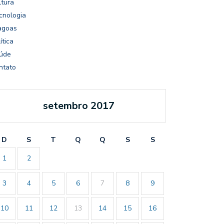
ltura
cnologia
agoas
ítica
úde
ntato
setembro 2017
D
S
T
Q
Q
S
S
1
2
3
4
5
6
7
8
9
10
11
12
13
14
15
16