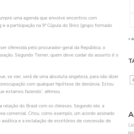
e cumpre uma agenda que envolve encontros com
ng e a participação na 9ª Cúpula do Brics (grupo formado
« 
 ser oferecida pelo procurador-geral da República, o
cusação. Segundo Temer, quem deve cuidar do assunto é o
T
e, se vier, será de uma absoluta singeleza, para não dizer
preocupação com qualquer hipótese de denúncia. Estou
ue estamos fazendo”, afirmou.
relação do Brasil com os chineses. Segundo ele, a
A
área comercial. Citou, como exemplo, um acordo assinado
 asiática e a instalação de escritórios de concessão de
Li
po