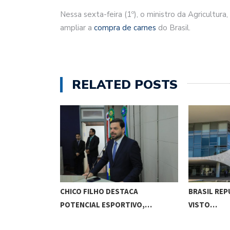
Nessa sexta-feira (1º), o ministro da Agricultur
ampliar a
compra de carnes
do Brasil.
RELATED POSTS
ACA
BRASIL REPUDIA REVOGAÇÃO DE
ESCOLA MA
TIVO,…
VISTO…
EDUCAÇÃO