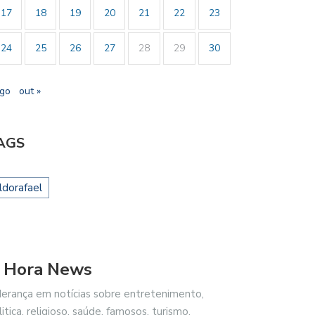
17
18
19
20
21
22
23
24
25
26
27
28
29
30
ago
out »
AGS
ildorafael
 Hora News
derança em notícias sobre entretenimento,
litica, religioso, saúde, famosos, turismo,