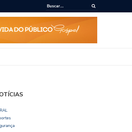
epudia revogação de visto de embaixadora nos EUA
OTÍCIAS
RAL
portes
gurança