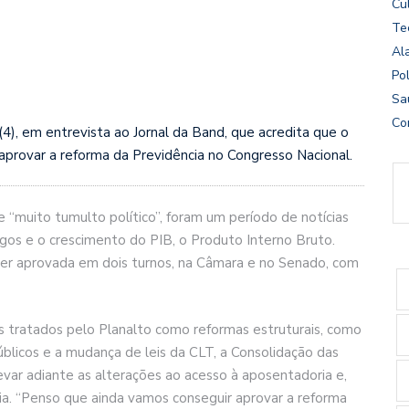
Cu
Te
Al
Pol
Sa
Co
4), em entrevista ao Jornal da Band, que acredita que o
aprovar a reforma da Previdência no Congresso Nacional.
e “muito tumulto político”, foram um período de notícias
gos e o crescimento do PIB, o Produto Interno Bruto.
 ser aprovada em dois turnos, na Câmara e no Senado, com
s tratados pelo Planalto como reformas estruturais, como
blicos e a mudança de leis da CLT, a Consolidação das
evar adiante as alterações ao acesso à aposentadoria e,
a. “Penso que ainda vamos conseguir aprovar a reforma