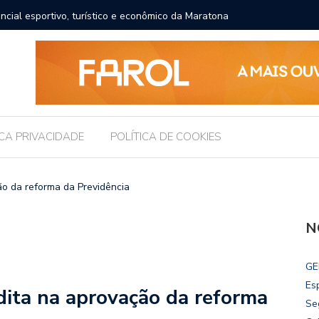
ncial esportivo, turístico e econômico da Maratona
Brasil r
ICA PRIVACIDADE
POLÍTICA DE COOKIES
ão da reforma da Previdência
N
GE
Es
dita na aprovação da reforma
Se