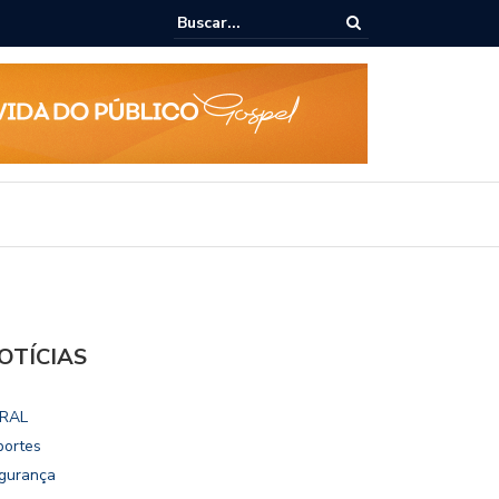
ialoga com UFAL e Faculdade de Coimbra sobre parcerias para Escola
vo
OTÍCIAS
RAL
portes
gurança