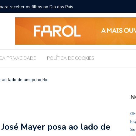
ara receber os filhos no Dia dos Pais
Câmara d
Legislati
ICA PRIVACIDADE
POLÍTICA DE COOKIES
 ao lado de amigo no Rio
N
GE
Es
 José Mayer posa ao lado de
Se