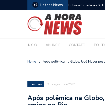
Latest News
m compromisso com a Educação durante posse
Bolsonaro pede ao STF p
INICIO
ANUNCIE
CONTATO
POLÍT
Home
/
Após polêmica na Globo, José Mayer posa
Famosos
2 de agosto de 2017
Após polêmica na Globo,
amigo no Rio