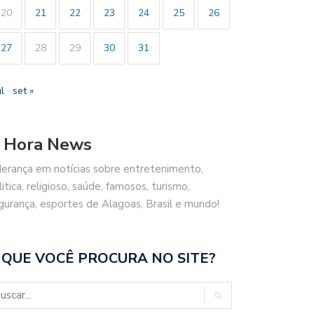
20
21
22
23
24
25
26
27
28
29
30
31
ul
set »
 Hora News
derança em notícias sobre entretenimento,
litica, religioso, saúde, famosos, turismo,
gurança, esportes de Alagoas, Brasil e mundo!
 QUE VOCÊ PROCURA NO SITE?