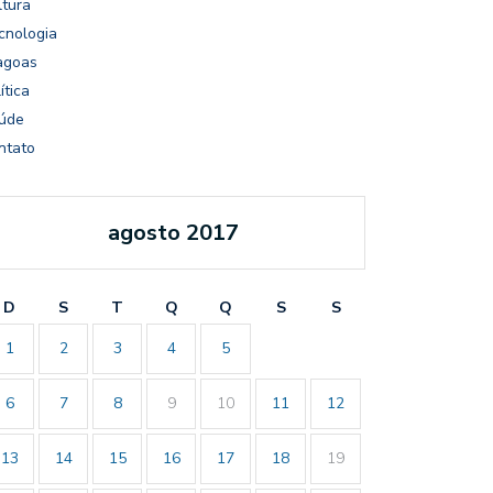
ltura
cnologia
agoas
ítica
úde
ntato
agosto 2017
D
S
T
Q
Q
S
S
1
2
3
4
5
6
7
8
9
10
11
12
13
14
15
16
17
18
19