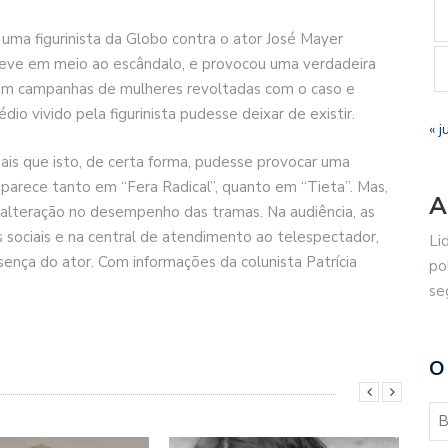
uma figurinista da Globo contra o ator José Mayer
teve em meio ao escândalo, e provocou uma verdadeira
 com campanhas de mulheres revoltadas com o caso e
o vivido pela figurinista pudesse deixar de existir.
« j
is que isto, de certa forma, pudesse provocar uma
 aparece tanto em “Fera Radical”, quanto em “Tieta”. Mas,
A
 alteração no desempenho das tramas. Na audiência, as
sociais e na central de atendimento ao telespectador,
Li
nça do ator. Com informações da colunista Patrícia
po
se
O