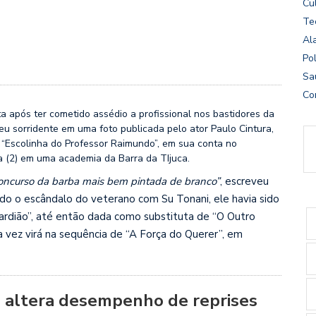
Cu
Te
Al
Pol
Sa
Co
a após ter cometido assédio a profissional nos bastidores da
eu sorridente em uma foto publicada pelo ator Paulo Cintura,
a “Escolinha do Professor Raimundo”, em sua conta no
a (2) em uma academia da Barra da TIjuca.
oncurso da barba mais bem pintada de branco”
, escreveu
odo o escândalo do veterano com Su Tonani, ele havia sido
rdião”, até então dada como substituta de “O Outro
a vez virá na sequência de “A Força do Querer”, em
 altera desempenho de reprises