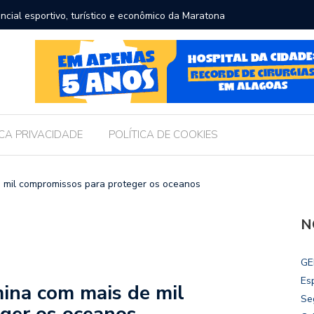
ncial esportivo, turístico e econômico da Maratona
Brasil r
ICA PRIVACIDADE
POLÍTICA DE COOKIES
 mil compromissos para proteger os oceanos
N
GE
Es
ina com mais de mil
Se
ger os oceanos