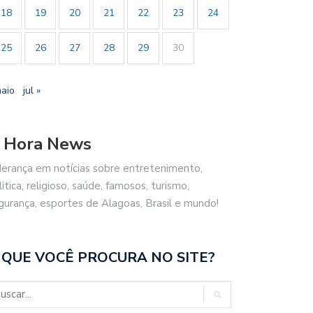
18
19
20
21
22
23
24
25
26
27
28
29
30
maio
jul »
 Hora News
derança em notícias sobre entretenimento,
litica, religioso, saúde, famosos, turismo,
gurança, esportes de Alagoas, Brasil e mundo!
 QUE VOCÊ PROCURA NO SITE?