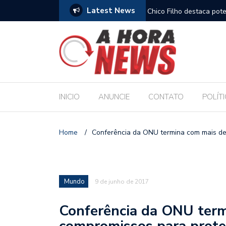
Latest News
es escolares e sanciona jornada de 30 horas
Chico Filho destaca pote
Internacional de Maceió
INICIO
ANUNCIE
CONTATO
POLÍT
Home
/
Conferência da ONU termina com mais de
Mundo
9 de junho de 2017
Conferência da ONU term
compromissos para prote