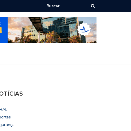
epudia revogação de visto de embaixadora nos EUA
OTÍCIAS
RAL
portes
gurança