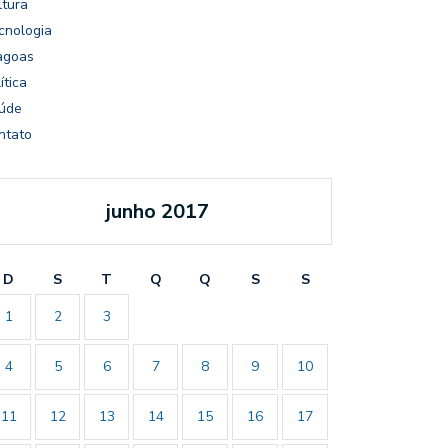
ltura
cnologia
agoas
ítica
úde
ntato
junho 2017
D
S
T
Q
Q
S
S
1
2
3
4
5
6
7
8
9
10
11
12
13
14
15
16
17