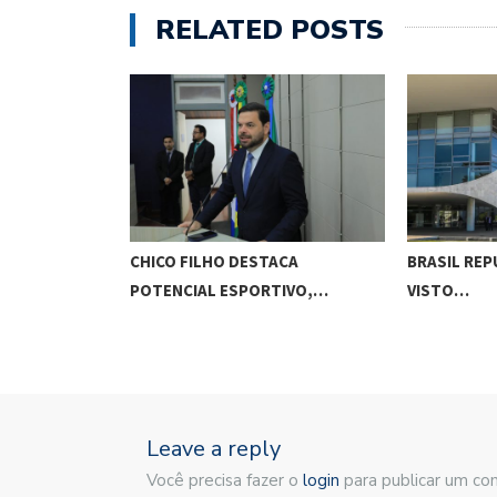
RELATED POSTS
O CUNHA
CHICO FILHO DESTACA
BRASIL REP
ES…
POTENCIAL ESPORTIVO,…
VISTO…
Leave a reply
Você precisa fazer o
login
para publicar um co