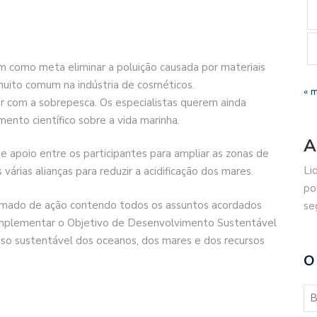
 como meta eliminar a poluição causada por materiais
 muito comum na indústria de cosméticos.
« 
r com a sobrepesca. Os especialistas querem ainda
ento científico sobre a vida marinha.
A
apoio entre os participantes para ampliar as zonas de
Li
árias alianças para reduzir a acidificação dos mares.
po
amado de ação contendo todos os assuntos acordados
se
 implementar o Objetivo de Desenvolvimento Sustentável
o sustentável dos oceanos, dos mares e dos recursos
O