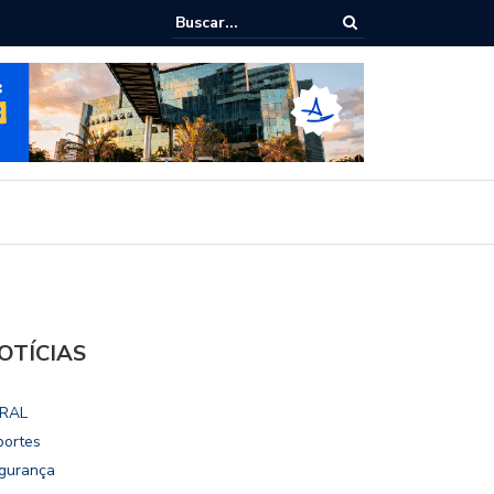
ilho destaca potencial esportivo, turístico e econômico da Maratona
acional de Maceió
OTÍCIAS
RAL
portes
gurança