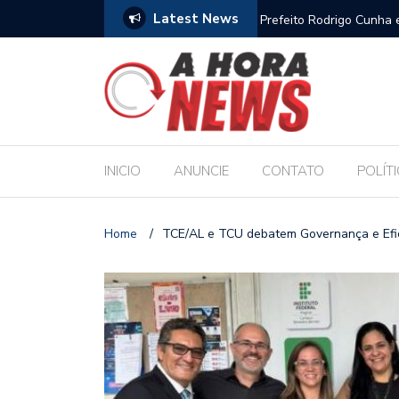
Latest News
ores escolares e sanciona jornada de 30 horas
Escola Massa transfor
pública de Maceió
INICIO
ANUNCIE
CONTATO
POLÍT
Home
/
TCE/AL e TCU debatem Governança e Efici