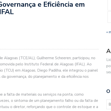
vernança e Eficiência em
 IFAL
« 
A
de Alagoas (TCE/AL), Guilherme Scheeren, participou, no
Li
romovida pelo Instituto Federal de Alagoas (IFAL). Ao
po
ão (TCU) em Alagoas, Diego Padilha, ele integrou o painel
se
s da governança, do planejamento e da eficiência nos
O
 a falta de materiais ou serviços na ponta, como
vezes, o sintoma de um planejamento falho ou da falta de
ontuou o diretor, reforçando que o controle de estoque e a