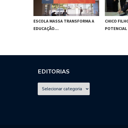
O CUNHA
ESCOLA MASSA TRANSFORMA A
CHICO FILH
ES…
EDUCAÇÃO…
POTENCIAL
EDITORIAS