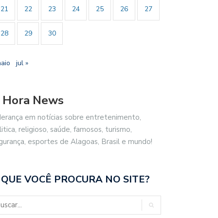
21
22
23
24
25
26
27
28
29
30
maio
jul »
 Hora News
derança em notícias sobre entretenimento,
litica, religioso, saúde, famosos, turismo,
gurança, esportes de Alagoas, Brasil e mundo!
 QUE VOCÊ PROCURA NO SITE?