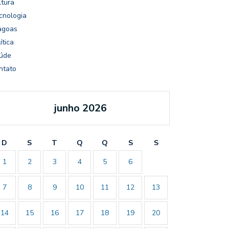
ltura
cnologia
agoas
ítica
úde
ntato
junho 2026
D
S
T
Q
Q
S
S
1
2
3
4
5
6
7
8
9
10
11
12
13
14
15
16
17
18
19
20