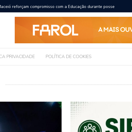
ara receber os filhos no Dia dos Pais
Câmara d
Legislati
ICA PRIVACIDADE
POLÍTICA DE COOKIES