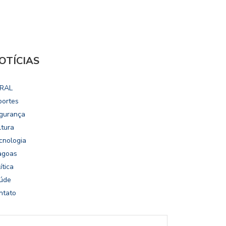
OTÍCIAS
RAL
portes
gurança
ltura
cnologia
agoas
ítica
úde
ntato