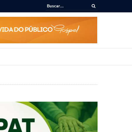
ialoga com UFAL e Faculdade de Coimbra sobre parcerias para Escola
vo