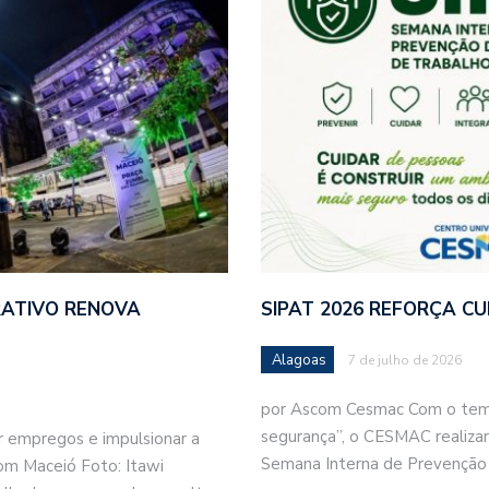
RATIVO RENOVA
SIPAT 2026 REFORÇA C
Alagoas
7 de julho de 2026
por Ascom Cesmac Com o tema 
segurança”, o CESMAC realizará
rar empregos e impulsionar a
Semana Interna de Prevenção
m Maceió Foto: Itawi