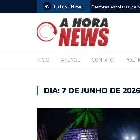
Latest News
m compromisso com a Educação durante posse
Bolsonaro pede ao STF p
INICIO
ANUNCIE
CONTATO
POLÍT
DIA:
7 DE JUNHO DE 2026