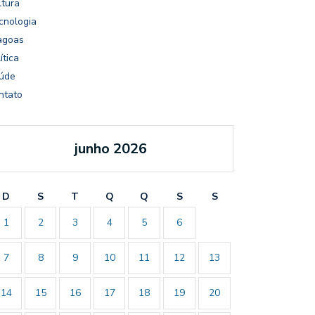
ltura
cnologia
agoas
ítica
úde
ntato
junho 2026
D
S
T
Q
Q
S
S
1
2
3
4
5
6
7
8
9
10
11
12
13
14
15
16
17
18
19
20