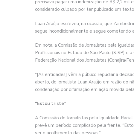
precisava pagar uma indenização de R$ 2,2 mil e
considerado culpado por ter publicado um texto 
Luan Araújo escreveu, na ocasião, que Zambelli
segue incondicionalmente e segue cometendo a
Em nota, a Comissão de Jornalistas pela Igualdad
Profissionais no Estado de São Paulo (SJSP) e a 
Federação Nacional dos Jornalistas (Conajira/Fenaj
“[As entidades] vêm a público repudiar a decisã
aberto, do jornalista Luan Araújo em razão do
condenação por difamação em ação movida pela e
“Estou triste”
A Comissão de Jornalistas pela Igualdade Racia
prevê um período complicado pela frente. “Esto
ver o acolhimento das pessoas.”