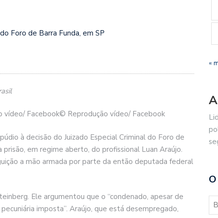
l do Foro de Barra Funda, em SP
« 
asil
A
ão vídeo/ Facebook© Reprodução vídeo/ Facebook
Li
po
púdio à decisão do Juizado Especial Criminal do Foro de
se
 prisão, em regime aberto, do profissional Luan Araújo.
guição a mão armada por parte da então deputada federal
O
 Steinberg. Ele argumentou que o “condenado, apesar de
 pecuniária imposta”. Araújo, que está desempregado,