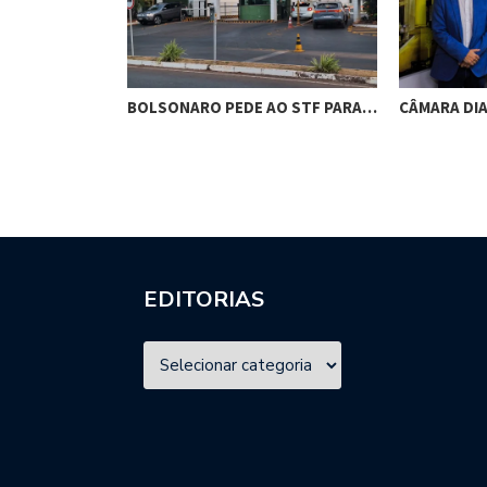
RES DE
BOLSONARO PEDE AO STF PARA…
CÂMARA DI
M…
EDITORIAS