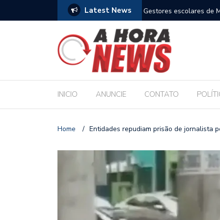
Latest News
m compromisso com a Educação durante posse
Bolsonaro pede ao STF p
INICIO
ANUNCIE
CONTATO
POLÍT
Home
/
Entidades repudiam prisão de jornalista 