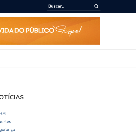
ialoga com UFAL e Faculdade de Coimbra sobre parcerias para Escola
vo
OTÍCIAS
RAL
portes
gurança