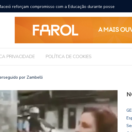
ara receber os filhos no Dia dos Pais
Câmara d
Legislati
ICA PRIVACIDADE
POLÍTICA DE COOKIES
perseguido por Zambelli
N
GE
Es
Se