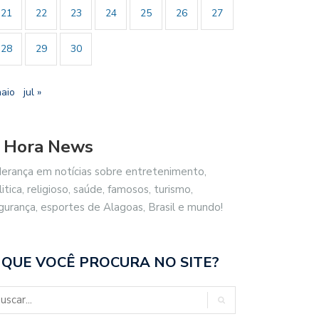
21
22
23
24
25
26
27
28
29
30
maio
jul »
 Hora News
derança em notícias sobre entretenimento,
litica, religioso, saúde, famosos, turismo,
gurança, esportes de Alagoas, Brasil e mundo!
 QUE VOCÊ PROCURA NO SITE?