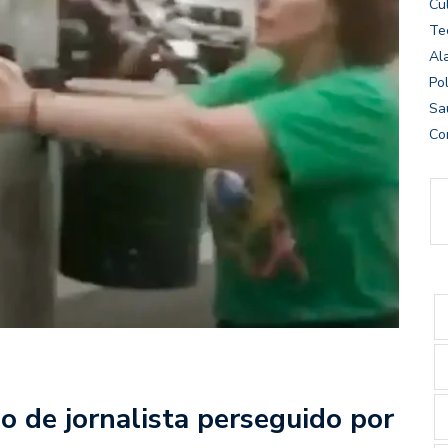
Cu
Te
Al
Pol
Sa
Co
o de jornalista perseguido por