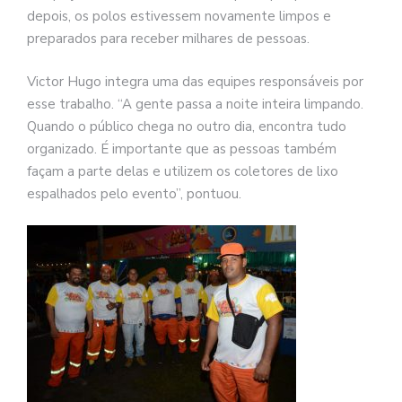
depois, os polos estivessem novamente limpos e
preparados para receber milhares de pessoas.
Victor Hugo integra uma das equipes responsáveis por
esse trabalho. “A gente passa a noite inteira limpando.
Quando o público chega no outro dia, encontra tudo
organizado. É importante que as pessoas também
façam a parte delas e utilizem os coletores de lixo
espalhados pelo evento”, pontuou.