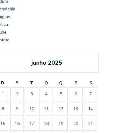
ltura
cnologia
agoas
ítica
úde
ntato
junho 2025
D
S
T
Q
Q
S
S
1
2
3
4
5
6
7
8
9
10
11
12
13
14
15
16
17
18
19
20
21