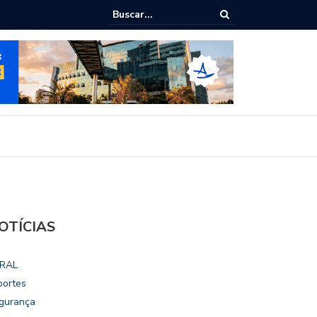
 dialoga com UFAL e Faculdade de Coimbra sobre parcerias para Esco
tivo
OTÍCIAS
RAL
portes
gurança