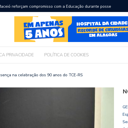
 para receber os filhos no Dia dos Pais
Câmara
Legisla
ICA PRIVACIDADE
POLÍTICA DE COOKIES
esença na celebração dos 90 anos do TCE-RS
N
GE
Es
Se