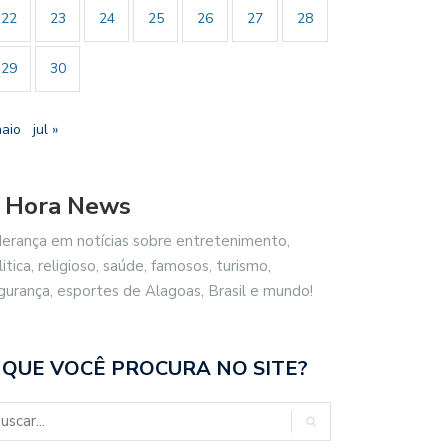
22
23
24
25
26
27
28
29
30
maio
jul »
 Hora News
derança em notícias sobre entretenimento,
litica, religioso, saúde, famosos, turismo,
gurança, esportes de Alagoas, Brasil e mundo!
 QUE VOCÊ PROCURA NO SITE?