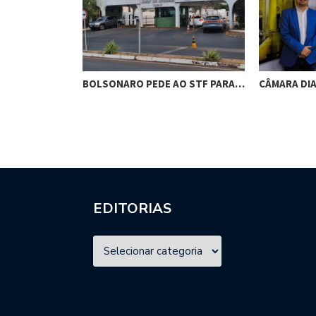
RES DE
BOLSONARO PEDE AO STF PARA…
CÂMARA DI
M…
EDITORIAS