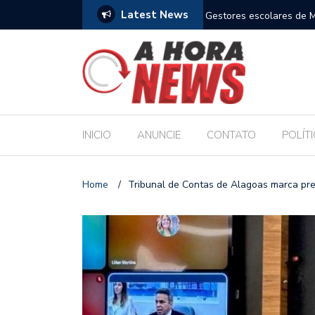
Latest News
çam compromisso com a Educação durante posse
Bolsonaro pede ao STF
INICIO
ANUNCIE
CONTATO
POLÍT
Home
/
Tribunal de Contas de Alagoas marca pr