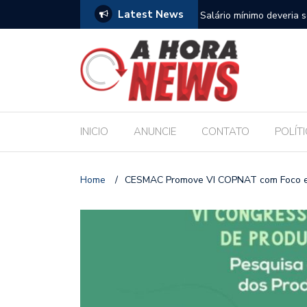
Latest News
para sustentar família, aponta Dieese
Deputado Sílvio Camelo 
Filho ao Governo e Ren
INICIO
ANUNCIE
CONTATO
POLÍT
Home
/
CESMAC Promove VI COPNAT com Foco em