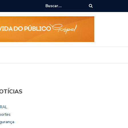
lho vai disputar o mandato de deputado federal nas eleições 2026
OTÍCIAS
RAL
portes
gurança