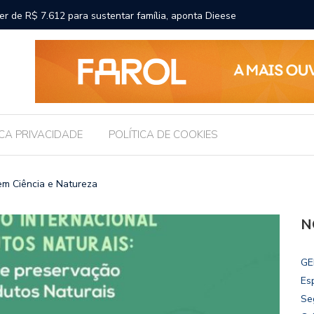
participa de convenção que oficializa candidaturas de Renan
Chico Fi
an Calheiros ao Senado
ICA PRIVACIDADE
POLÍTICA DE COOKIES
 Ciência e Natureza
N
GE
Es
Se