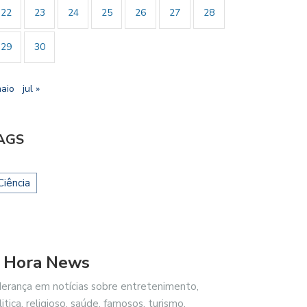
22
23
24
25
26
27
28
29
30
maio
jul »
AGS
Ciência
 Hora News
derança em notícias sobre entretenimento,
litica, religioso, saúde, famosos, turismo,