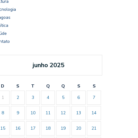
ltura
cnologia
agoas
ítica
úde
ntato
junho 2025
D
S
T
Q
Q
S
S
1
2
3
4
5
6
7
8
9
10
11
12
13
14
15
16
17
18
19
20
21